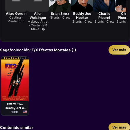
Alixe Gordin
Allen
Brian Smrz
Buddy Joe
Charlie
Chuc
Casting ·
Weisinger
Stunts · Crew
Hooker
Picerni
Picerni
Production
Makeup Artist
Stunts · Crew
Stunts · Crew
Stunts ·
· Costume &
Make-Up
Saga/colección: F/X Efectos Mortales (1)
Ver más
★
★
★
★
★
★
★
★
★
★
★
★
★
★
★
★
★
★
★
★
Película
Richard
Franklin
F/X 2: The
Deadly Art of
Illusion
1991
Contenido similar
Ver más