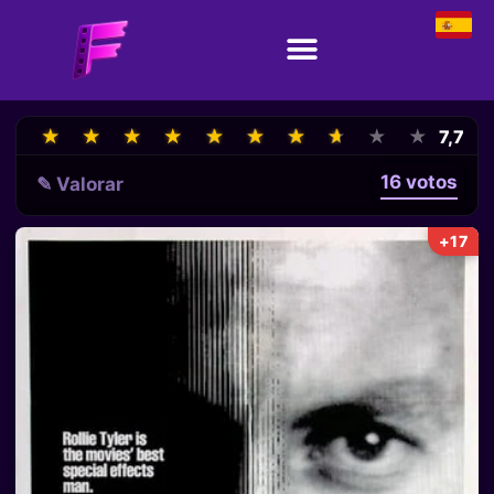
★
★
★
★
★
★
★
★
★
★
★
★
★
★
★
★
★
★
★
★
7,7
16 votos
✎ Valorar
+17