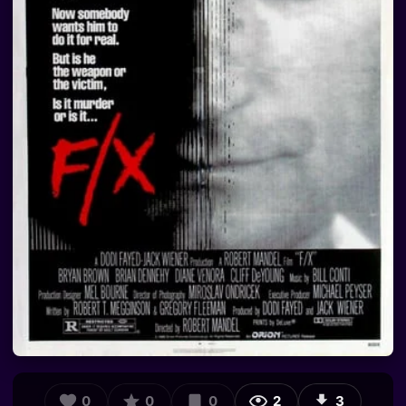
0
0
0
2
3