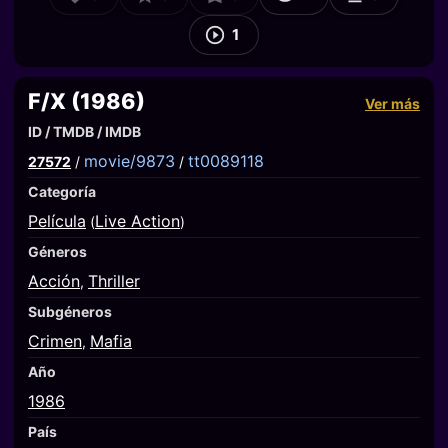
1
F/X (1986)
Ver más
ID / TMDB / IMDB
movie/9873
tt0089118
27572
/
/
Categoría
Película
Live Action
(
)
Géneros
Acción
Thriller
,
Subgéneros
Crimen
Mafia
,
Año
1986
País