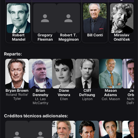
Robert
Gregory
Robert T.
Bill Conti
Miroslav
Mandel
Fleeman
Megginson
Ondříček
Reparto:
Bryan Brown
Brian
Diane
Cliff
Mason
Jerr
Roland 'Rollie'
Dennehy
Venora
DeYoung
Adams
Orba
Tyler
Lt. Leo
Ellen
Lipton
Col. Mason
Nichol
McCarthy
DeFran
Créditos técnicos adicionales: