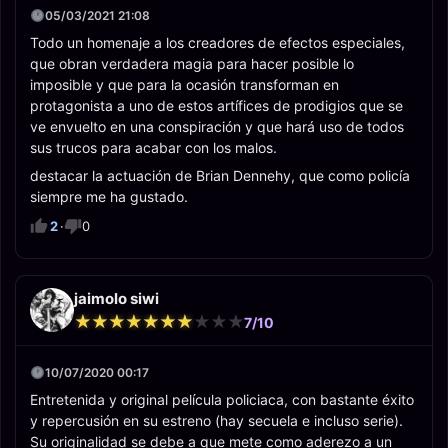
05/03/2021 21:08
Todo un homenaje a los creadores de efectos especiales,
que obran verdadera magia para hacer posible lo
imposible y que para la ocasión transforman en
protagonista a uno de estos artífices de prodigios que se
ve envuelto en una conspiración y que hará uso de todos
sus trucos para acabar con los malos.
destacar la actuación de Brian Dennehy, que como policía
siempre me ha gustado.
2
·
0
jaimolo siwi
★
★
★
★
★
★
★
★
★
★
★
★
★
★
★
★
★
★
★
★
7/10
10/07/2020 00:17
Entretenida y original película policiaca, con bastante éxito
y repercusión en su estreno (hay secuela e incluso serie).
Su originalidad se debe a que mete como aderezo a un