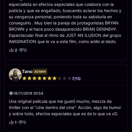
especialista en efectos especiales que colabora con la
justicia y que es engañado, buscando aclarar los hechos y
su venganza personal, poniendo toda su sabiduría en
conseguirlo . Muy bien la pareja de protagonistas BRYAN
BROWN y el hace poco desaparecido BRIAN DENNEHY.
Espectacular final al ritmo de JUST AN ILUSION del grupo
IMAGINATION que le va a este film, como anillo al dedo.
2
·
0
Tano
ADMIN
★
★
★
★
★
★
★
★
★
★
★
★
★
★
★
★
★
★
★
★
7/10
18/11/2019 20:54
Una original película que me gustó mucho, mezcla de
thriller con el "cine dentro del cine". Acción, algo de humor
y sobre todo, efectos especiales que es de lo que va xD.
1
·
0