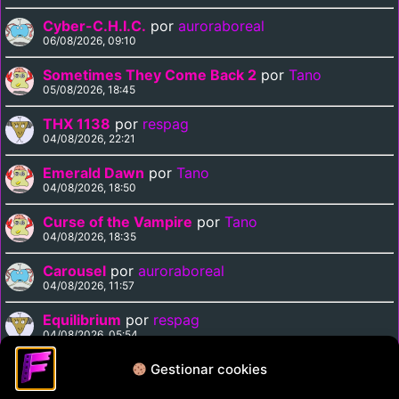
Cyber-C.H.I.C.
por
auroraboreal
06/08/2026, 09:10
Sometimes They Come Back 2
por
Tano
05/08/2026, 18:45
THX 1138
por
respag
04/08/2026, 22:21
Emerald Dawn
por
Tano
04/08/2026, 18:50
Curse of the Vampire
por
Tano
04/08/2026, 18:35
Carousel
por
auroraboreal
04/08/2026, 11:57
Equilibrium
por
respag
04/08/2026, 05:54
Midnight Express
por
respag
Gestionar cookies
03/08/2026, 22:11