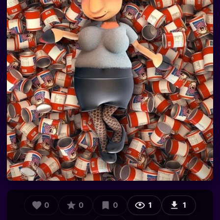
0
0
0
1
1