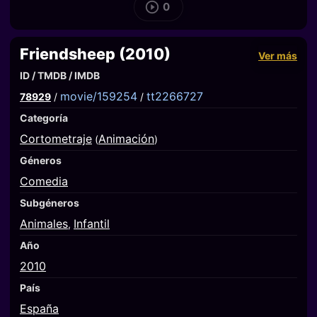
0
Friendsheep (2010)
Ver más
ID / TMDB / IMDB
movie/159254
tt2266727
78929
/
/
Categoría
Cortometraje
Animación
(
)
Géneros
Comedia
Subgéneros
Animales
Infantil
,
Año
2010
País
España