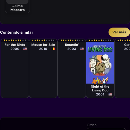
Jaime
Maestro
Contenido similar
Ver más
Cortometraje
Cortometraje
Cortometraje
Cortom
Ralph
Wouter
Bud Luckey,
Luis 
★
★
★
★
★
★
★
★
★
★
★
★
★
★
★
★
★
★
★
★
★
★
★
★
★
★
★
★
★
★
★
★
★
★
★
★
★
★
★
★
★
★
★
★
★
★
★
★
★
★
★
★
★
★
★
★
★
★
★
★
★
★
★
★
★
★
★
★
★
★
★
★
★
★
★
★
★
★
★
★
★
★
★
★
★
★
★
★
★
★
Eggleston
Bongaerts
Roger Gould
Guzmá
For the Birds
Mouse for Sale
Boundin'
Gar
2000
2010
2003
20
Cortometraje
Jeffrey G.
Olsen, Casper
Night of the
Kelly
Living Doo
2001
Orden