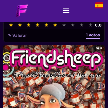
★
★
★
★
★
★
★
★
★
★
★
★
★
★
★
★
★
★
★
★
6,0
1 votos
✎ Valorar
S/C