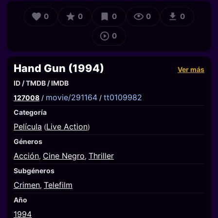
0
0
0
0
0
0
Hand Gun (1994)
Ver más
ID / TMDB / IMDB
movie/291164
tt0109982
127008
/
/
Categoría
Película
Live Action
(
)
Géneros
Acción
Cine Negro
Thriller
,
,
Subgéneros
Crimen
Telefilm
,
Año
1994