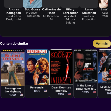
Andras
Bob Gosse
Catherine de
Hilary
Larry
Lina T
Kanegson
Producer ·
Haan
Schroeder
Meistrich
Casting
Production
Product
Production
Art Direction ·
Assistant
Producer ·
Design · Art
Art
Editor ·
Production
Editing
Contenido similar
Ver más
★
★
★
★
★
★
★
★
★
★
★
★
★
★
★
★
★
★
★
★
Película
Película
Película
Película
Dick Lowry
Películ
Steven
Yves
Craig R.
Hilliard Stern
Simoneau
In the Line of
Baxley
Love, L
Personals
Dean Koontz's
Revenge on
Duty: Hunt for
Mur
Intensity
1990
the Highway
Justice
1995
19
1997
1992