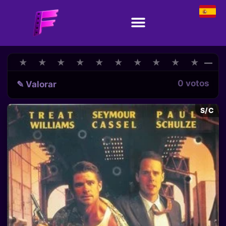
★
★
★
★
★
★
★
★
★
★
★
★
★
★
★
★
★
★
★
★
—
0 votos
✎ Valorar
S/C