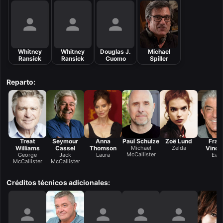
Whitney
Whitney
Douglas J.
Michael
Ransick
Ransick
Cuomo
Spiller
Reparto:
Treat
Seymour
Anna
Paul Schulze
Zoë Lund
Fran
Williams
Cassel
Thomson
Michael
Zelda
Vince
McCallister
George
Jack
Laura
Earl
McCallister
McCallister
Créditos técnicos adicionales: