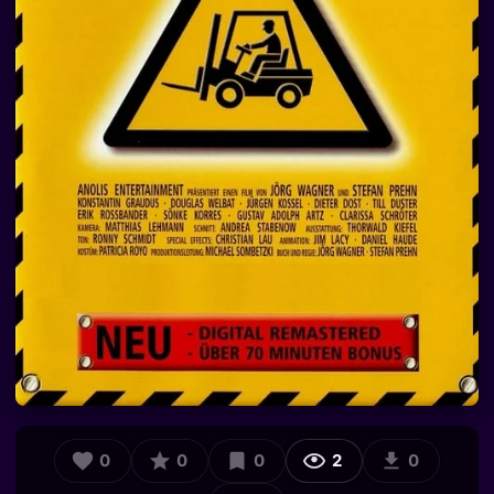
0
0
0
2
0