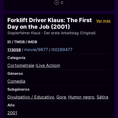
0
Forklift Driver Klaus: The First
Ver más
Day on the Job (2001)
Staplerfahrer Klaus - Der erste Arbeitstag (Original)
ID / TMDB / IMDB
movie/9677
tt0289477
113058
/
/
Categoría
Cortometraje
Live Action
(
)
Géneros
Comedia
Subgéneros
Divulgativo / Educativo
Gore
Humor negro
Sátira
,
,
,
Año
2001