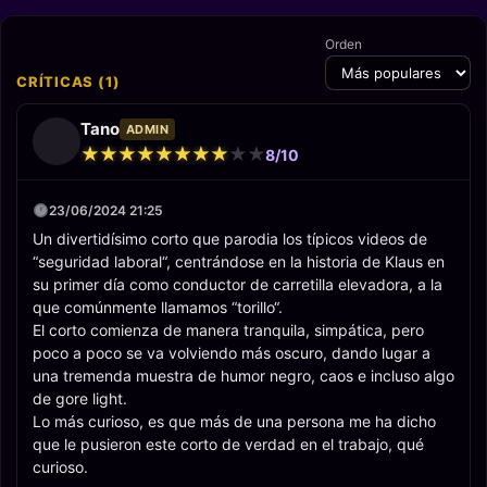
Orden
CRÍTICAS (1)
Tano
ADMIN
★
★
★
★
★
★
★
★
★
★
★
★
★
★
★
★
★
★
★
★
8/10
23/06/2024 21:25
Un divertidísimo corto que parodia los típicos videos de
“seguridad laboral“, centrándose en la historia de Klaus en
su primer día como conductor de carretilla elevadora, a la
que comúnmente llamamos “torillo“.
El corto comienza de manera tranquila, simpática, pero
poco a poco se va volviendo más oscuro, dando lugar a
una tremenda muestra de humor negro, caos e incluso algo
de gore light.
Lo más curioso, es que más de una persona me ha dicho
que le pusieron este corto de verdad en el trabajo, qué
curioso.