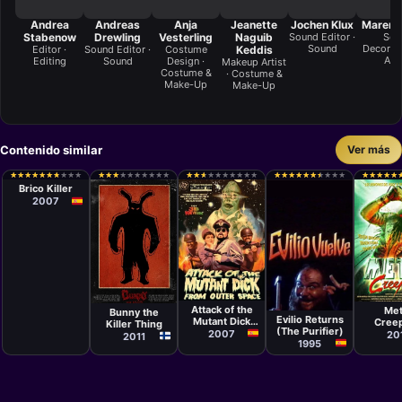
Andrea
Andreas
Anja
Jeanette
Jochen Klux
Maren E
Stabenow
Drewling
Vesterling
Naguib
Sound Editor ·
Set
Sound
Decorati
Editor ·
Sound Editor ·
Costume
Keddis
Art
Editing
Sound
Design ·
Makeup Artist
Costume &
· Costume &
Make-Up
Make-Up
Contenido similar
Ver más
Cortometraje
Adrián
★
★
★
★
★
★
★
★
★
★
★
★
★
★
★
★
★
★
★
★
★
★
★
★
★
★
★
★
★
★
★
★
★
★
★
★
★
★
★
★
★
★
★
★
★
★
★
★
★
★
★
★
★
★
★
★
★
★
★
★
★
★
★
★
★
★
★
★
★
★
★
★
★
★
★
★
★
★
★
★
★
★
★
★
★
★
★
★
★
★
Cardona
Brico Killer
2007
Cortometraje
Cortom
Cortometraje
Cortometraje
Daniel
J. Osk
Joonas
Moreno
Santiago
Nájera
Makkonen
Attack of the
Met
Bunny the
Segura
Cardo
Evilio Returns
Mutant Dick
Cree
Killer Thing
(The Purifier)
from Outer
2007
20
2011
1995
Space