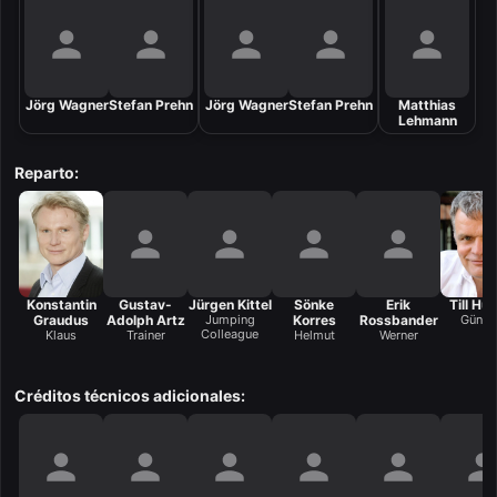
Jörg Wagner
Stefan Prehn
Jörg Wagner
Stefan Prehn
Matthias
Lehmann
Reparto:
Konstantin
Gustav-
Jürgen Kittel
Sönke
Erik
Till Hu
Graudus
Adolph Artz
Jumping
Korres
Rossbander
Günth
Colleague
Klaus
Trainer
Helmut
Werner
Créditos técnicos adicionales: