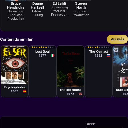
Bruce
Duane
Ed Lahti
Steven
Hendricks
Hartzell
Supervising
North
Producer ·
Associate
Editor ·
Producer ·
Production
Producer ·
Editing
Production
Production
Contenido similar
Ver más
Película
Película
Dino Risi
Albert
★
★
★
★
★
★
★
★
★
★
★
★
★
★
★
★
★
★
★
★
★
★
★
★
★
★
★
★
★
★
★
★
★
★
★
★
★
★
★
★
Mkrtchyan
Lost Soul
The Contact
1977
1992
Película
Película
Películ
Sebastià
Derek Lister
Akio Ji
d'Arbó
Psychophobia
The Ice House
Blue La
1982
1978
19
Orden