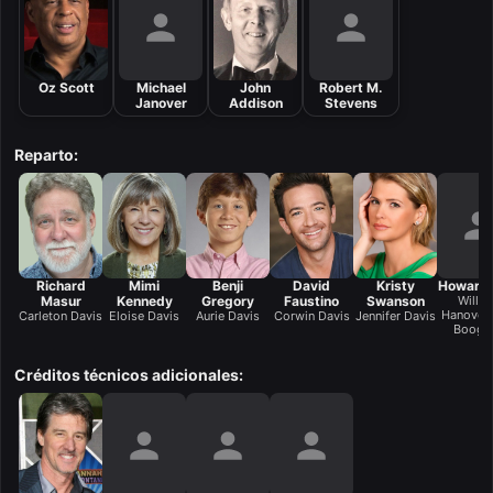
Oz Scott
Michael
John
Robert M.
Janover
Addison
Stevens
Reparto:
Richard
Mimi
Benji
David
Kristy
Howard 
Masur
Kennedy
Gregory
Faustino
Swanson
Willi
Hanover 
Carleton Davis
Eloise Davis
Aurie Davis
Corwin Davis
Jennifer Davis
Booge
Créditos técnicos adicionales: