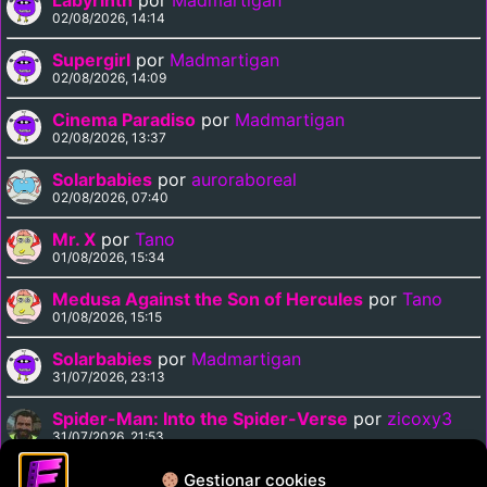
Labyrinth
por
Madmartigan
02/08/2026, 14:14
Supergirl
por
Madmartigan
02/08/2026, 14:09
Cinema Paradiso
por
Madmartigan
02/08/2026, 13:37
Solarbabies
por
auroraboreal
02/08/2026, 07:40
Mr. X
por
Tano
01/08/2026, 15:34
Medusa Against the Son of Hercules
por
Tano
01/08/2026, 15:15
Solarbabies
por
Madmartigan
31/07/2026, 23:13
Spider-Man: Into the Spider-Verse
por
zicoxy3
31/07/2026, 21:53
Arrival
por
zicoxy3
Gestionar cookies