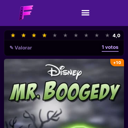
★
★
★
★
★
★
★
★
★
★
★
★
★
★
★
★
★
★
★
★
4,0
1 votos
✎ Valorar
+10