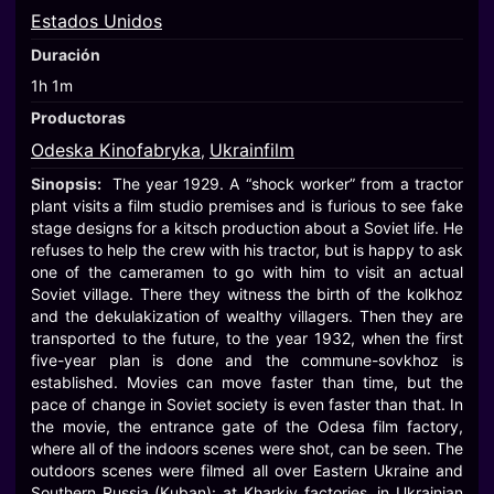
Estados Unidos
Duración
1h 1m
Productoras
Odeska Kinofabryka
Ukrainfilm
,
Sinopsis:
The year 1929. A “shock worker” from a tractor
plant visits a film studio premises and is furious to see fake
stage designs for a kitsch production about a Soviet life. He
refuses to help the crew with his tractor, but is happy to ask
one of the cameramen to go with him to visit an actual
Soviet village. There they witness the birth of the kolkhoz
and the dekulakization of wealthy villagers. Then they are
transported to the future, to the year 1932, when the first
five-year plan is done and the commune-sovkhoz is
established. Movies can move faster than time, but the
pace of change in Soviet society is even faster than that. In
the movie, the entrance gate of the Odesa film factory,
where all of the indoors scenes were shot, can be seen. The
outdoors scenes were filmed all over Eastern Ukraine and
Southern Russia (Kuban): at Kharkiv factories, in Ukrainian