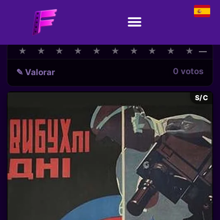
★
★
★
★
★
★
★
★
★
★
★
★
★
★
★
★
★
★
★
★
—
0 votos
✎ Valorar
S/C