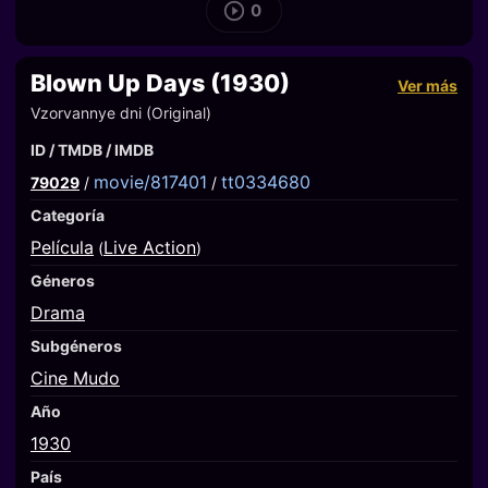
0
Blown Up Days (1930)
Ver más
Vzorvannye dni (Original)
ID / TMDB / IMDB
movie/817401
tt0334680
79029
/
/
Categoría
Película
Live Action
(
)
Géneros
Drama
Subgéneros
Cine Mudo
Año
1930
País