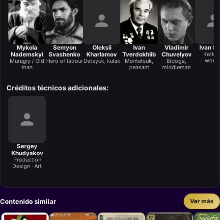
Mykola
Semyon
Oleksii
Ivan
Vladimir
Ivan Si
Nademskyi
Svashenko
Kharlamov
Tverdokhlib
Chuvelyov
Kolkh
worke
Murugiy / Old
Hero of labour
Detsyuk, kulak
Montetsuk,
Bidoga,
man
peasant
middleman
Créditos técnicos adicionales:
Sergey
Khudyakov
Production
Design · Art
Contenido similar
Ver más