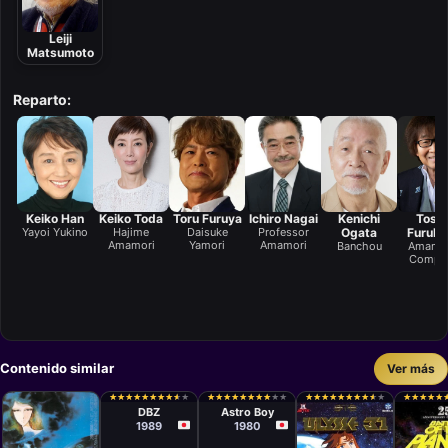
Leiji
Matsumoto
Reparto:
Keiko Han
Keiko Toda
Toru Furuya
Ichiro Nagai
Kenichi
Toshi
Yayoi Yukino
Hajime
Daisuke
Professor
Ogata
Furuk
Amamori
Yamori
Amamori
Banchou
Amamor
Comput
Contenido similar
Ver más
Serie
Serie
Daisuke
Osamu
★
★
★
★
★
★
★
★
★
★
★
★
★
★
★
★
★
★
★
★
★
★
★
★
★
★
★
★
★
★
★
★
★
★
★
★
★
★
★
★
★
★
★
★
★
★
★
★
★
★
★
★
★
★
★
★
★
★
★
★
★
★
★
★
★
★
★
★
★
★
Nishio,
Tezuka,
DBZ
Astro Boy
Shigeyasu
Noboru
1989
1980
Yamauchi,
Ishiguro
Yoshihiro
Ueda, Mitsuo