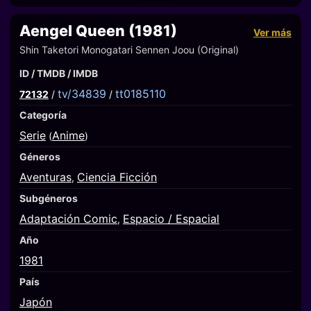
Aengel Queen (1981)
Ver más
Shin Taketori Monogatari Sennen Joou (Original)
ID / TMDB / IMDB
tv/34839
tt0185110
72132
/
/
Categoría
Serie
Anime
(
)
Géneros
Aventuras
Ciencia Ficción
,
Subgéneros
Adaptación Comic
Espacio / Espacial
,
Año
1981
País
Japón