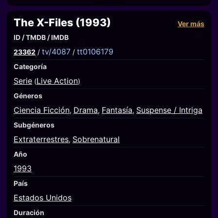
The X-Files (1993)
Ver más
ID / TMDB / IMDB
tv/4087
tt0106179
23362
/
/
Categoría
Serie
Live Action
(
)
Géneros
Ciencia Ficción
Drama
Fantasía
Suspense / Intriga
,
,
,
Subgéneros
Extraterrestres
Sobrenatural
,
Año
1993
País
Estados Unidos
Duración