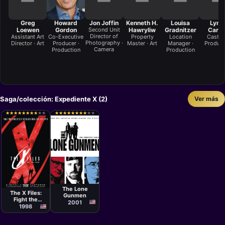
Greg
Howard
Jon Joffin
Kenneth H.
Louisa
Lynn
Loewen
Gordon
Second Unit
Hawryliw
Gradnitzer
Carr
Director of
Assistant Art
Co-Executive
Property
Location
Casting
Photography ·
Director · Art
Producer ·
Master · Art
Manager ·
Product
Camera
Production
Production
Saga/colección: Expediente X (2)
Ver más
★
★
★
★
★
★
★
★
★
★
★
★
★
★
★
★
★
★
★
★
★
★
★
★
★
★
★
★
★
★
★
★
★
★
★
★
★
★
★
★
Serie
Película
Bryan Spicer
Rob Bowman
The Lone
The X Files:
Gunmen
Fight the
2001
Future
1998