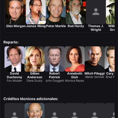
Glen Morgan
James Wong
Peter Markle
Rod Hardy
Thomas J.
Willia
Wright
Grah
Reparto:
David
Gillian
Robert
Annabeth
Mitch Pileggi
Cary El
Duchovny
Anderson
Patrick
Gish
Walter Skinner
Brad Fol
Fox Mulder
Dana Scully
John Doggett
Monica Reyes
Créditos técnicos adicionales: