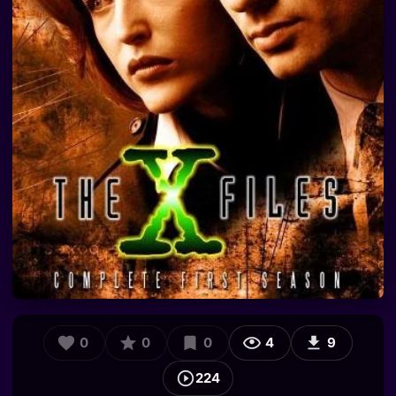
0
0
0
4
9
224