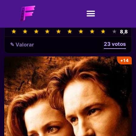
★
★
★
★
★
★
★
★
★
★
★
★
★
★
★
★
★
★
★
★
8,8
23 votos
✎ Valorar
+14