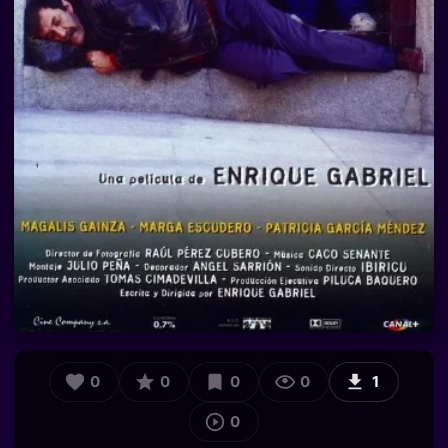
0
0
0
0
1
0