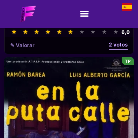
★
★
★
★
★
★
★
★
★
★
★
★
★
★
★
★
★
★
★
★
6,0
2 votos
✎ Valorar
TP