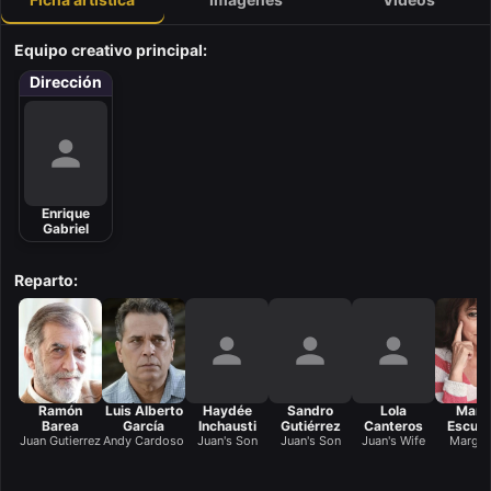
Equipo creativo principal:
Dirección
Enrique
Gabriel
Reparto:
Ramón
Luis Alberto
Haydée
Sandro
Lola
Marg
Barea
García
Inchausti
Gutiérrez
Canteros
Escud
Juan Gutierrez
Andy Cardoso
Juan's Son
Juan's Son
Juan's Wife
Margar