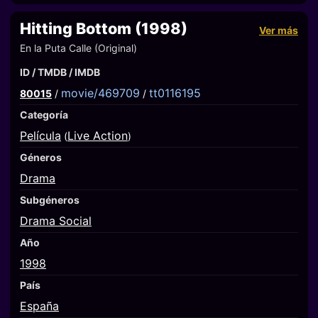
Hitting Bottom (1998)
Ver más
En la Puta Calle (Original)
ID / TMDB / IMDB
movie/469709
tt0116195
80015
/
/
Categoría
Película
Live Action
(
)
Géneros
Drama
Subgéneros
Drama Social
Año
1998
País
España