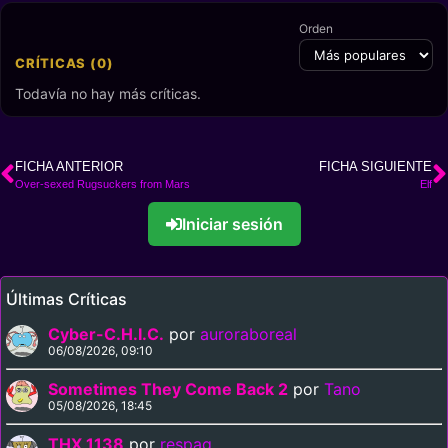
Orden
CRÍTICAS (0)
Todavía no hay más críticas.
FICHA ANTERIOR
FICHA SIGUIENTE
Over-sexed Rugsuckers from Mars
Elf
Iniciar sesión
Últimas Críticas
Cyber-C.H.I.C.
por
auroraboreal
06/08/2026, 09:10
Sometimes They Come Back 2
por
Tano
05/08/2026, 18:45
THX 1138
por
respag