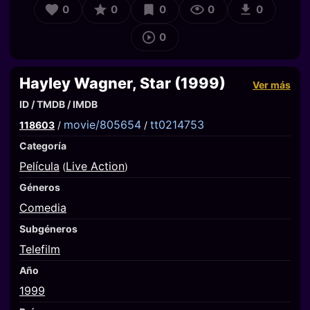
0
0
0
0
0
0
Hayley Wagner, Star (1999)
Ver más
ID / TMDB / IMDB
movie/805654
tt0214753
118603
/
/
Categoría
Película
Live Action
(
)
Géneros
Comedia
Subgéneros
Telefilm
Año
1999