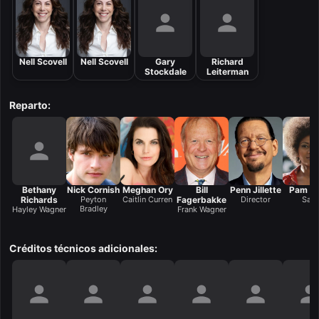
Nell Scovell
Nell Scovell
Gary
Richard
Stockdale
Leiterman
Reparto:
Bethany
Nick Cornish
Meghan Ory
Bill
Penn Jillette
Pam Gr
Richards
Peyton
Caitlin Curren
Fagerbakke
Director
Sam
Bradley
Hayley Wagner
Frank Wagner
Créditos técnicos adicionales: