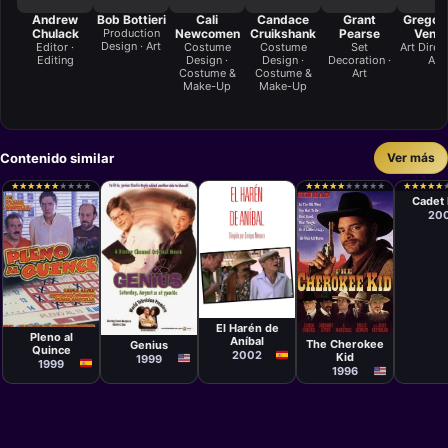
Andrew
Bob Bottieri
Cali
Candace
Grant
Gregory
Chulack
Production
Newcomen
Cruikshank
Pearse
Ventu
Design · Art
Editor ·
Costume
Costume
Set
Art Direct
Editing
Design ·
Design ·
Decoration ·
Art
Costume &
Costume &
Art
Make-Up
Make-Up
Contenido similar
Ver más
Películ
Larry 
★
★
★
★
★
★
★
★
★
★
★
★
★
★
★
★
★
★
★
★
★
★
★
★
★
★
★
★
★
★
★
★
★
★
★
★
★
★
★
★
★
★
★
★
★
★
★
★
★
★
Cadet 
20
Película
Película
Eric Navarro,
Película
Película
Josetxo San
Raúl Enrique
Paris Barclay
Rod Daniel
El Harén de
Mateo
Navarro
Pleno al
Aníbal
The Cherokee
Genius
Quince
2002
Kid
1999
1999
1996