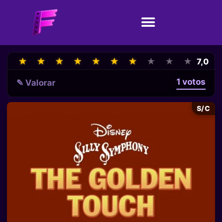
★
★
★
★
★
★
★
★
★
★
★
★
★
★
★
★
★
★
★
★
7,0
1 votos
✎ Valorar
S/C