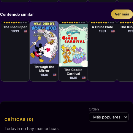
Contenido similar
Ver más
Cortometraje
Cortometraje
Cortom
Wilfred
Wilfred
David
★
★
★
★
★
★
★
★
★
★
★
★
★
★
★
★
★
★
★
★
★
★
★
★
★
★
★
★
★
★
★
★
★
★
★
★
★
★
★
★
★
★
★
★
★
★
★
★
★
★
★
★
★
★
★
★
★
★
★
★
★
★
★
★
★
★
★
★
★
★
Jackson
Jackson
The Pied Piper
A China Plate
Old Kin
1933
1931
19
Cortometraje
Cortometraje
David Hand
Ben
Through the
Sharpsteen
The Cookie
Mirror
Carnival
1936
1935
Orden
CRÍTICAS (0)
Todavía no hay más críticas.