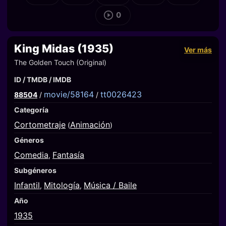
0
King Midas (1935)
Ver más
The Golden Touch (Original)
ID / TMDB / IMDB
movie/58164
tt0026423
88504
/
/
Categoría
Cortometraje
Animación
(
)
Géneros
Comedia
Fantasía
,
Subgéneros
Infantil
Mitología
Música / Baile
,
,
Año
1935