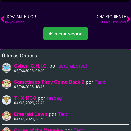
FICHA ANTERIOR
FICHA SIGUIENTE
Tokyo Zombie
Brave Little Tailor
Iniciar sesión
Últimas Críticas
Cyber-C.H.I.C.
por
auroraboreal
06/08/2026, 09:10
Sometimes They Come Back 2
por
Tano
05/08/2026, 18:45
THX 1138
por
respag
04/08/2026, 22:21
Emerald Dawn
por
Tano
04/08/2026, 18:50
Curse of the Vampire
por
Tano