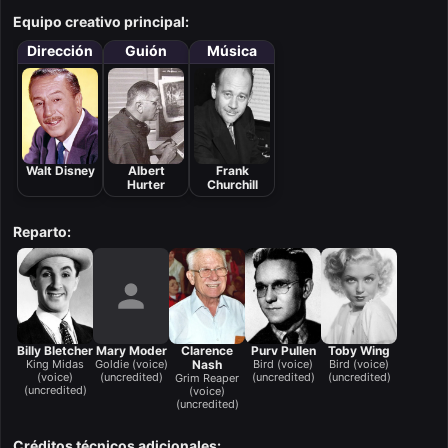
Equipo creativo principal:
Dirección
Guión
Música
Walt Disney
Albert
Frank
Hurter
Churchill
Reparto:
Billy Bletcher
Mary Moder
Clarence
Purv Pullen
Toby Wing
King Midas
Goldie (voice)
Nash
Bird (voice)
Bird (voice)
(voice)
(uncredited)
(uncredited)
(uncredited)
Grim Reaper
(uncredited)
(voice)
(uncredited)
Créditos técnicos adicionales: