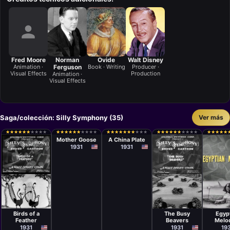
Fred Moore
Norman
Ovide
Walt Disney
Animation ·
Ferguson
Book · Writing
Producer ·
Visual Effects
Production
Animation ·
Visual Effects
Saga/colección: Silly Symphony (35)
Ver más
Cortometraje
Cortometraje
Burt Gillett
Wilfred
★
★
★
★
★
★
★
★
★
★
★
★
★
★
★
★
★
★
★
★
★
★
★
★
★
★
★
★
★
★
★
★
★
★
★
★
★
★
★
★
★
★
★
★
★
★
★
★
★
★
★
★
★
★
★
★
★
★
★
★
★
★
★
★
★
★
★
★
★
★
★
★
★
★
★
★
★
★
★
★
★
★
★
★
★
★
★
★
★
★
Jackson
Mother Goose
A China Plate
1931
1931
Cortometraje
Cortometraje
Cortom
Burt Gillett
Burt Gillett
Wilfre
Jacks
Birds of a
The Busy
Egyp
Feather
Beavers
Melo
1931
1931
19