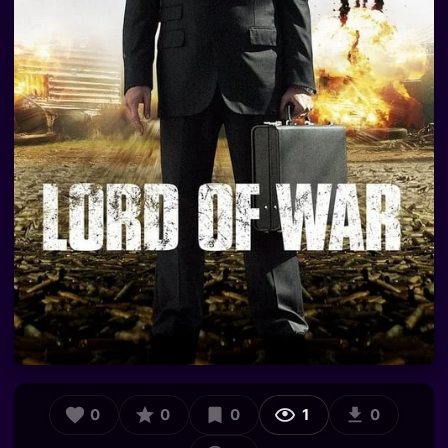
0
0
0
1
0