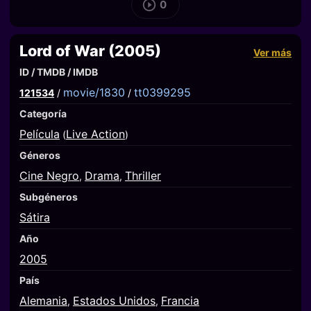
0
Lord of War (2005)
Ver más
ID / TMDB / IMDB
movie/1830
tt0399295
121534
/
/
Categoría
Película
Live Action
(
)
Géneros
Cine Negro
Drama
Thriller
,
,
Subgéneros
Sátira
Año
2005
País
Alemania
Estados Unidos
Francia
,
,