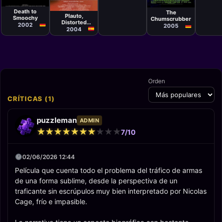
Película
Danny DeVito
Arie Posin
David Gordon
Death to
The
Plauto,
Smoochy
Chumscrubber
Distorted
2002
2005
Memory of an
2004
Eventual Fool
Orden
CRÍTICAS (1)
puzzleman
ADMIN
★
★
★
★
★
★
★
★
★
★
★
★
★
★
★
★
★
★
★
★
7/10
02/06/2026 12:44
Película que cuenta todo el problema del tráfico de armas
de una forma sublime, desde la perspectiva de un
traficante sin escrúpulos muy bien interpretado por Nicolas
Cage, frío e impasible.