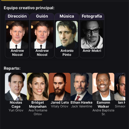
Equipo creativo principal:
Dirección
Guión
Música
Fotografía
Andrew
Andrew
Antonio
Amir Mokri
Niccol
Niccol
Pinto
Reparto:
Nicolas
Bridget
Jared Leto
Ethan Hawke
Eamonn
Ian Ho
Cage
Moynahan
Vitaly Orlov
Jack Valentine
Walker
Simeon W
Yuri Orlov
Ava Fontaine
Andre Baptiste
Orlov
Sr.