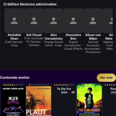
Créditos técnicos adicionales:
Abdullah
Adi Visser
Alex
Alexandre
Alison van
Alle
Khan
First Assistant
Gorodetsky
Bon
Biljon
Weisin
"A" Camera ·
Craft Service ·
Charge Scenic
Digital
Second
Makeup A
Camera
Crew
Artist · Crew
Compositor ·
Assistant
· Costu
Visual Effects
Accountant ·
Make-
Production
Contenido similar
Ver más
Película
Películ
Gus Van Sant
Uwe Bo
★
★
★
★
★
★
★
★
★
★
★
★
★
★
★
★
★
★
★
★
★
★
★
★
★
★
★
★
★
★
★
★
★
★
★
★
★
★
★
★
★
★
★
★
★
★
★
★
★
★
★
★
★
★
★
★
★
★
★
★
★
★
★
★
★
★
★
★
★
★
To Die For
Pos
1995
20
Película
Película