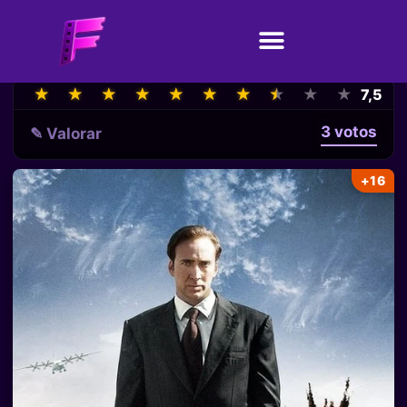
★
★
★
★
★
★
★
★
★
★
★
★
★
★
★
★
★
★
★
★
7,5
3 votos
✎ Valorar
+16