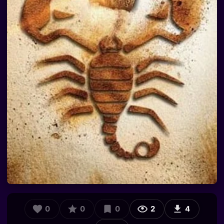
0
0
0
2
4