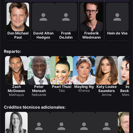
Don Michael
David Alton
Frank
Frederik
Hein de Vos
Paul
Hedges
DeJohn
Wiedmann
Reparto:
Zach
Peter
Pearl Thusi
Mayling Ng
Katy Louise
Inge
McGowan
Mensah
Tala
Khensa
Saunders
Beckm
Mathayus
Nebserek
Amina
Mennof
Créditos técnicos adicionales: