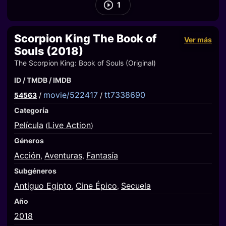
1
Scorpion King The Book of
Ver más
Souls (2018)
The Scorpion King: Book of Souls (Original)
ID / TMDB / IMDB
movie/522417
tt7338690
54563
/
/
Categoría
Película
Live Action
(
)
Géneros
Acción
Aventuras
Fantasía
,
,
Subgéneros
Antiguo Egipto
Cine Épico
Secuela
,
,
Año
2018