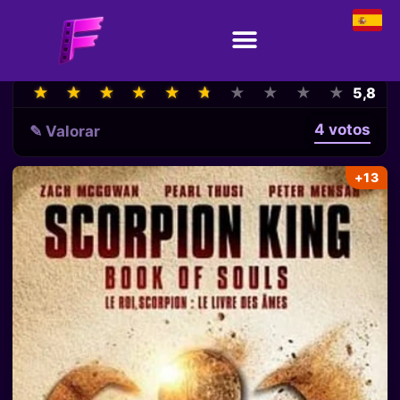
★
★
★
★
★
★
★
★
★
★
★
★
★
★
★
★
★
★
★
★
5,8
4 votos
✎ Valorar
+13