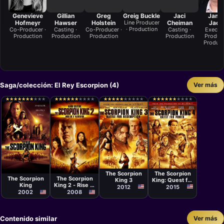
Genevieve
Gillian
Greg
Greig Buckle
Jaci
Jame
Hofmeyr
Hawser
Holstein
Line Producer
Cheiman
Jack
· Production
Co-Producer ·
Casting ·
Co-Producer ·
Casting ·
Execut
Production
Production
Production
Production
Produce
Product
Saga/colección: El Rey Escorpion (4)
Ver más
★
★
★
★
★
★
★
★
★
★
★
★
★
★
★
★
★
★
★
★
★
★
★
★
★
★
★
★
★
★
★
★
★
★
★
★
★
★
★
★
★
★
★
★
★
★
★
★
★
★
★
★
★
★
★
★
★
★
★
★
★
★
★
★
★
★
★
★
★
★
★
★
★
★
★
★
★
★
★
★
Película
Película
Película
Película
Roel Reiné
Chuck Russell
Russell
The Scorpion
The Scorpion
Mulcahy
The Scorpion
The Scorpion
King 3
King: Quest for
King
King 2 - Rise of
Power
2012
2015
a Warrior
2002
2008
Contenido similar
Ver más