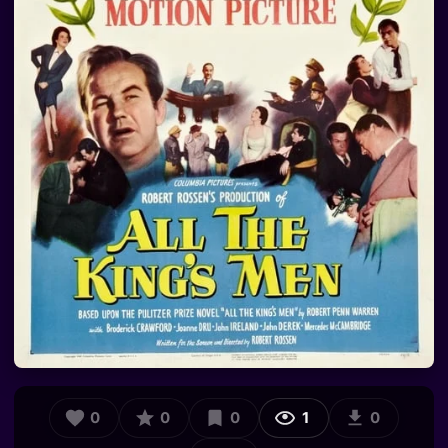
0
0
0
1
0