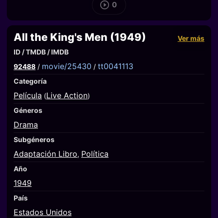
0
All the King's Men (1949)
Ver más
ID / TMDB / IMDB
movie/25430
tt0041113
92488
/
/
Categoría
Película
Live Action
(
)
Géneros
Drama
Subgéneros
Adaptación Libro
Política
,
Año
1949
País
Estados Unidos