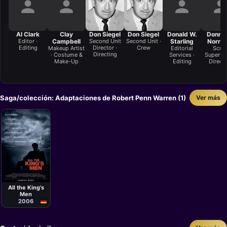
Al Clark
Clay
Don Siegel
Don Siegel
Donald W.
Donna
Editor ·
Campbell
Second Unit
Second Unit ·
Starling
Norrid
Editing
Director ·
Crew
Makeup Artist
Editorial
Scrip
Directing
· Costume &
Services ·
Supervis
Make-Up
Editing
Direct
Saga/colección: Adaptaciones de Robert Penn Warren (1)
Ver más
Película
Steven
Zaillian
All the King's
Men
2006