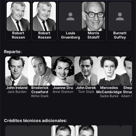
Robert
Robert
Louis
Morris
Burnett
Rossen
Rossen
Gruenberg
Stoloff
Guffey
Reparto:
John Ireland
Broderick
Joanne Dru
John Derek
Mercedes
Shepp
Jack Burden
Crawford
Anne Stanton
Tom Stark
McCambridge
Strudw
Willie Stark
Sadie Burke
Adam Sta
Créditos técnicos adicionales: