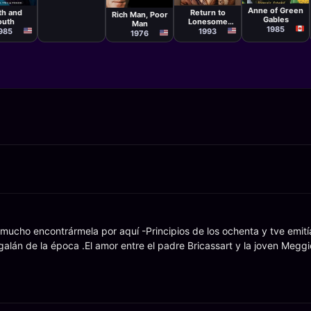
Boris Sagal,
ard T.
David Greene,
Anne of Green
Return to
th and
Rich Man, Poor
ron, Larry
Bill Bixby
Gables
Lonesome
outh
ce
Man
1985
Dove
1993
985
1976
ucho encontrármela por aquí -Principios de los ochenta y tve emitía
 galán de la época .El amor entre el padre Bricassart y la joven Meggi