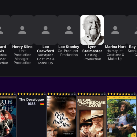
ard
Henry Kline
Lee
Lee Stanley
Lynn
Marina Hart
Ray 
wis
Unit
Crawford
Co-Producer ·
Stalmaster
Hairstylist ·
Scenic
Production
Production
Costume &
C
tive
Hairstylist ·
Casting ·
Manager ·
Make-Up
cer ·
Costume &
Production
Production
ction
Make-Up
Serie
Krzysztof
★
★
★
★
★
★
★
★
★
★
★
★
★
★
★
★
★
★
★
★
★
★
★
★
★
★
★
★
★
★
★
★
★
★
★
★
★
★
★
★
★
★
★
★
★
★
★
★
★
★
★
★
★
★
★
★
★
★
★
★
★
★
★
★
★
★
★
★
★
★
★
★
★
★
★
★
★
★
★
★
★
★
★
★
★
★
★
★
★
★
★
★
Kieślowski
The Decalogue
1988
Serie
e
Serie
Serie
Mike Robe
n Connor,