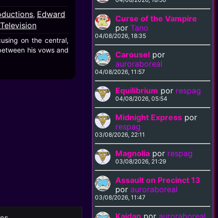
oductions
Edward
,
Curse of the Vampire
Television
por
Tano
04/08/2026, 18:35
using on the central,
 between his vows and
Carousel
por
auroraboreal
04/08/2026, 11:57
Equilibrium
por
respag
04/08/2026, 05:54
Midnight Express
por
respag
03/08/2026, 22:11
Magnolia
por
respag
03/08/2026, 21:29
Assault on Precinct 13
por
auroraboreal
03/08/2026, 11:47
Kaidan
por
auroraboreal
eos