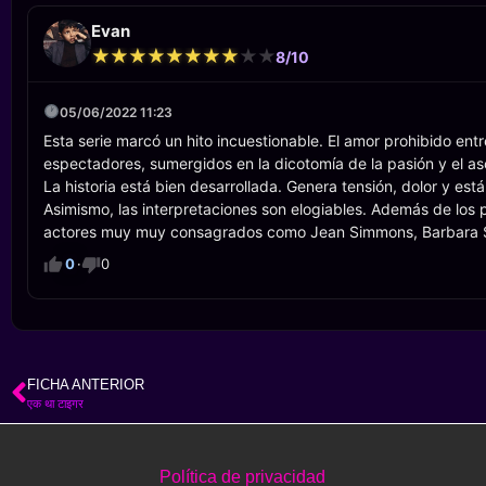
Evan
★
★
★
★
★
★
★
★
★
★
★
★
★
★
★
★
★
★
★
★
8/10
05/06/2022 11:23
Esta serie marcó un hito incuestionable. El amor prohibido ent
espectadores, sumergidos en la dicotomía de la pasión y el as
La historia está bien desarrollada. Genera tensión, dolor y e
Asimismo, las interpretaciones son elogiables. Además de los
actores muy muy consagrados como Jean Simmons, Barbara S
0
·
0
FICHA ANTERIOR
एक था टाइगर
Política de privacidad