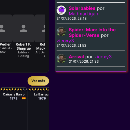
Solarbabies
por
Madmartigan
31/07/2026, 23:13
Spider-Man: Into the
Spider-Verse
por
zicoxy3
Pedler
Robert F.
Robert
Robert
Sharleen
Stan
Ton
31/07/2026, 21:53
 Artist ·
Shugrue
MacKichan
MacKichan
Rassi
Margulies
C
rew
Pr
Editor ·
Art Direction ·
Production
Hairstylist ·
Producer ·
Arrival
por
zicoxy3
Editing
Art
Design · Art
Costume &
Production
Make-Up
31/07/2026, 21:33
Ver más
Serie
Serie
Stuart Cooper
Harvey 
Serie
Serie
Serie
Rafael
León
Robert
★
★
★
★
★
★
★
★
★
★
★
★
★
★
★
★
★
★
★
★
★
★
★
★
★
★
★
★
★
★
★
★
★
★
★
★
★
★
★
★
★
★
★
★
★
★
★
★
★
★
★
★
★
★
★
★
★
★
★
★
A.D.
East of
Romero
Klimovsky
Knights
Cañas y Barro
La Barraca
Tender Is the
1985
198
Marchent
Night
1978
1979
1985