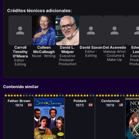
Créditos técnicos adicionales:
Carroll
Colleen
David L.
David Saxon
Del Acevedo
Edw
Timothy
McCullough
Wolper
Editor ·
Makeup Artist
Le
Editing
· Costume &
O'Meara
Novel · Writing
Executive
Execu
Make-Up
Producer ·
Produ
Editor ·
Production
Produ
Editing
Contenido similar
Serie
Serie
Serie
Robert
Philip Dudley,
Harry Falk,
★
★
★
★
★
★
★
★
★
★
★
★
★
★
★
★
★
★
★
★
★
★
★
★
★
★
★
★
★
★
★
★
★
★
★
★
★
★
★
★
★
★
★
★
★
★
★
★
★
★
★
★
★
★
★
★
★
★
★
★
★
★
★
★
★
★
★
★
★
★
★
★
★
★
★
★
★
★
★
★
★
★
★
★
★
★
★
★
Tronson,
Paul Annett,
Paul Krasny,
Father Brown
Poldark
Centennial
Peter
Christopher
Bernard
1974
1975
1978
Jefferies
Barry,
McEveety,
Kenneth Ives,
Virgil W. Vogel
Roger Jenkins
Serie
Seri
Mario Camus
Kevi