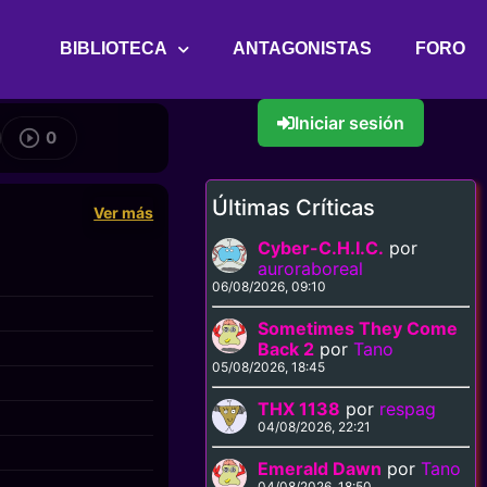
BIBLIOTECA
ANTAGONISTAS
FORO
Iniciar sesión
0
Últimas Críticas
Ver más
Cyber-C.H.I.C.
por
auroraboreal
06/08/2026, 09:10
Sometimes They Come
Back 2
por
Tano
05/08/2026, 18:45
THX 1138
por
respag
04/08/2026, 22:21
Emerald Dawn
por
Tano
04/08/2026, 18:50