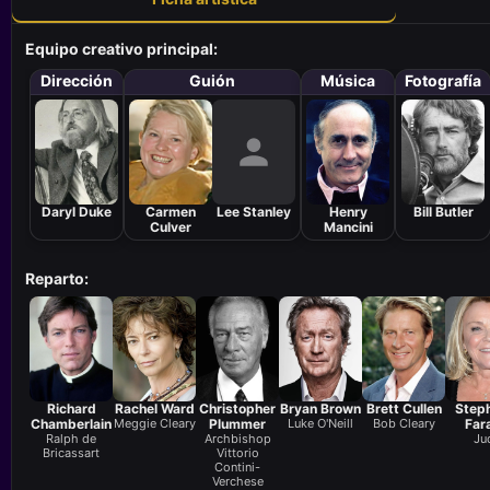
Equipo creativo principal:
Dirección
Guión
Música
Fotografía
Daryl Duke
Carmen
Lee Stanley
Henry
Bill Butler
Culver
Mancini
Reparto:
Richard
Rachel Ward
Christopher
Bryan Brown
Brett Cullen
Step
Chamberlain
Meggie Cleary
Plummer
Luke O'Neill
Bob Cleary
Far
Ralph de
Archbishop
Ju
Bricassart
Vittorio
Contini-
Verchese