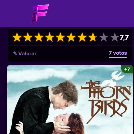
★
★
★
★
★
★
★
★
★
★
★
★
★
★
★
★
★
★
★
★
7,7
7 votos
✎ Valorar
+7