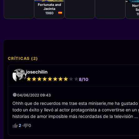
Rich
Fortunata and
Nor
Heff
Jacinta
S
Peer
1980
1
CRÍTICAS (2)
josechilin
★
★
★
★
★
★
★
★
★
★
★
★
★
★
★
★
★
★
★
★
8/10
04/06/2022 09:43
Ohhh que de recuerdos me trae esta miniserie,me ha gustado m
todo un éxito y llevó al actor protagonista a convertirse en un
historias de amor imposible más recordadas de la televisión ...
2
·
0