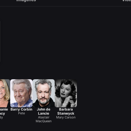
hanie
Barry Corbin
John de
Barbara
acy
Pete
Lancie
Stanwyck
dy
Alastair
Mary Carson
MacQueen