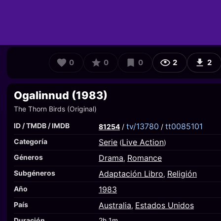
0
0
0
2
2
Ogalinnud (1983)
The Thorn Birds (Original)
ID / TMDB / IMDB
tv/13780
tt0085101
81254
/
/
Categoría
Serie
Live Action
(
)
Géneros
Drama
Romance
,
Subgéneros
Adaptación Libro
Religión
,
Año
1983
País
Australia
Estados Unidos
,
Duración
2h 1m