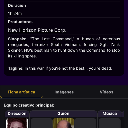
Duración
1h 24m
Productoras
New Horizon Picture Corp.
Sinopsis:
"The Lost Command," a bunch of notorious
renegades, terrorize South Vietnam, forcing Sgt. Zack
Skinner, HQ's best man to hunt down the Command to stop
its killing spree.
Tagline:
In this war, if you're not the best... you're dead.
Ficha artística
Imágenes
Vídeos
Equipo creativo principal:
Dirección
Guión
Música
F