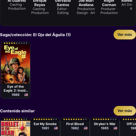
Al Guarino
Enrique
Gervacio
Joe Mari
Roger
Ronnie 
Casting ·
Reyes
Santos
Avellana
Corman
Art Direct
Production
Art
Casting ·
Editor ·
Production
Producer ·
Production
Editing
Design · Art
Production
Saga/colección: El Ojo del Águila (1)
Ver más
★
★
★
★
★
★
★
★
★
★
★
★
★
★
★
★
★
★
★
★
Película
Carl Franklin
Eye of the
Eagle 2: Inside
the Enemy
1989
Contenido similar
Ver más
Película
Película
Película
Películ
Max Kleven
Ted Kotcheff
Josh Becker
Christ
★
★
★
★
★
★
★
★
★
★
★
★
★
★
★
★
★
★
★
★
★
★
★
★
★
★
★
★
★
★
★
★
★
★
★
★
★
★
★
★
★
★
★
★
★
★
★
★
★
★
★
★
★
★
★
★
★
★
★
★
★
★
★
★
★
★
★
★
★
★
★
★
★
★
★
★
★
★
★
★
★
★
★
★
★
★
★
★
★
★
Crowe
Eat My Smoke
First Blood
Stryker's War
Off L
1981
1982
1985
19