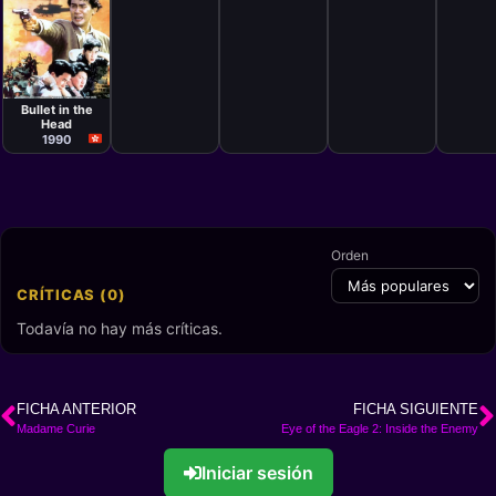
Película
John Woo
Bullet in the
Head
1990
Orden
CRÍTICAS (0)
Todavía no hay más críticas.
FICHA ANTERIOR
FICHA SIGUIENTE
Madame Curie
Eye of the Eagle 2: Inside the Enemy
Iniciar sesión