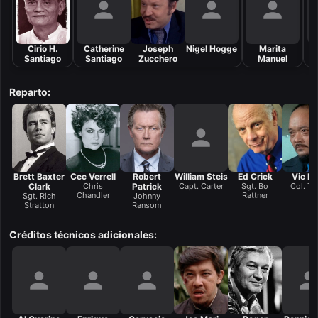
Cirio H.
Catherine
Joseph
Nigel Hogge
Marita
Santiago
Santiago
Zucchero
Manuel
Reparto:
Brett Baxter
Cec Verrell
Robert
William Steis
Ed Crick
Vic Di
Clark
Chris
Patrick
Capt. Carter
Sgt. Bo
Col. Tr
Chandler
Rattner
Sgt. Rich
Johnny
Stratton
Ransom
Créditos técnicos adicionales: