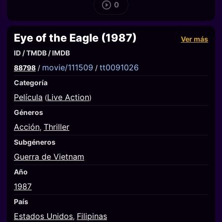
0
Eye of the Eagle (1987)
Ver más
ID / TMDB / IMDB
movie/111509
tt0091026
88798
/
/
Categoría
Película
Live Action
(
)
Géneros
Acción
Thriller
,
Subgéneros
Guerra de Vietnam
Año
1987
País
Estados Unidos
Filipinas
,