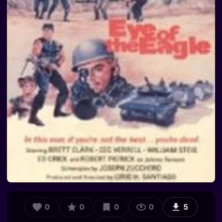
0
0
0
0
5