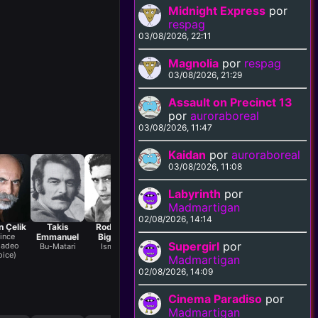
Midnight Express
por
respag
03/08/2026, 22:11
Magnolia
por
respag
03/08/2026, 21:29
Assault on Precinct 13
por
auroraboreal
03/08/2026, 11:47
Kaidan
por
auroraboreal
03/08/2026, 11:08
Labyrinth
por
Madmartigan
02/08/2026, 14:14
n Çelik
Takis
Rodolfo
Robert
Eleonora
Luciano
Cla
ince
Emmanuel
Bigotti
Brown
Stathopoulou
Bartoli
Pre
Supergirl
por
adeo
Bu-Matari
Ismail
Al Fadeel
Ali's Mother
Captain
oice)
Lontano
Madmartigan
02/08/2026, 14:09
Cinema Paradiso
por
Madmartigan