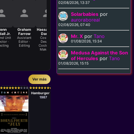
02/08/2026, 13:37
Solarbabies
por
auroraboreal
02/08/2026, 07:40
lenn
Graham
Hassan Ben
James
Jim Willis
John Shirley
all Jr.
Farrow
Dardaf
Bawden
Sound
Editor ·
Bo
Mr. X
por
Tano
Recordist ·
Editing
nd Unit
Assistant
Costume
Camera
As
01/08/2026, 15:34
Sound
ector ·
Editor ·
Design ·
Operator ·
Pr
ecting
Editing
Costume &
Camera
Pr
Make-Up
Medusa Against the Son
of Hercules
por
Tano
01/08/2026, 15:15
Ver más
Película
Película
Película
Películ
John Irvin
Jerry London
Stuart
Brian D
★
★
★
★
★
★
★
★
★
★
★
★
★
★
★
★
★
★
★
★
★
★
★
★
★
★
★
★
★
★
★
★
★
★
★
★
★
★
★
★
★
★
★
★
★
★
★
★
★
★
★
★
★
★
★
★
★
★
★
★
★
★
★
★
★
★
★
★
★
★
★
★
★
★
★
★
★
★
★
★
★
★
★
★
★
★
★
★
★
★
Rosenberg
Palma
Hamburger Hill
The Scarlet
Voyage of the
Casualti
and the Black
Damned
Wa
1987
1983
1976
198
Película
Oliver Stone