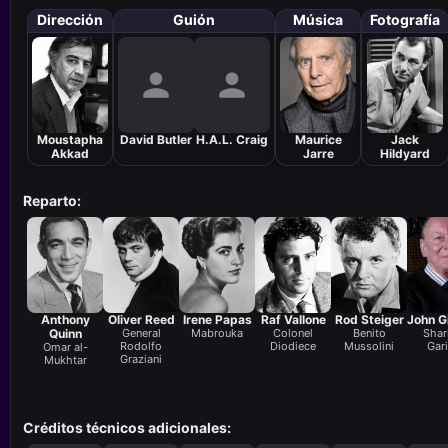
Dirección
Guión
Música
Fotografía
Moustapha
David Butler
H.A.L. Craig
Maurice
Jack
Akkad
Jarre
Hildyard
Reparto:
Anthony
Oliver Reed
Irene Papas
Raf Vallone
Rod Steiger
John G
Quinn
General
Mabrouka
Colonel
Benito
Shari
Rodolfo
Diodiece
Mussolini
Gari
Omar al-
Graziani
Mukhtar
Créditos técnicos adicionales: