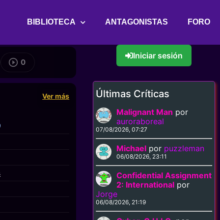
BIBLIOTECA
ANTAGONISTAS
FORO
Iniciar sesión
0
Últimas Críticas
Ver más
Malignant Man
por
auroraboreal
9
07/08/2026, 07:27
Michael
por
puzzleman
06/08/2026, 23:11
s
Confidential Assignment
2: International
por
Jorge
06/08/2026, 21:19