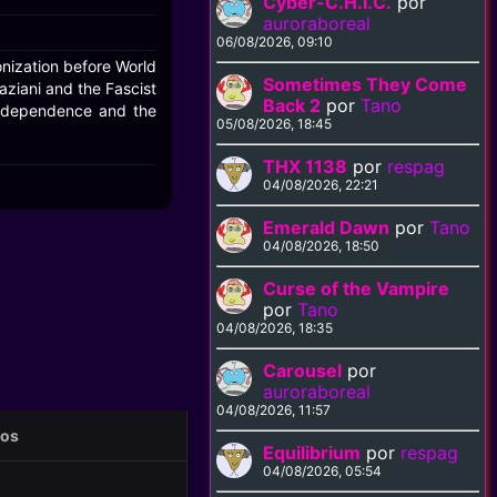
Cyber-C.H.I.C.
por
auroraboreal
06/08/2026, 09:10
nization before World
Sometimes They Come
raziani and the Fascist
Back 2
por
Tano
 independence and the
05/08/2026, 18:45
THX 1138
por
respag
04/08/2026, 22:21
Emerald Dawn
por
Tano
04/08/2026, 18:50
Curse of the Vampire
por
Tano
04/08/2026, 18:35
Carousel
por
auroraboreal
04/08/2026, 11:57
eos
Equilibrium
por
respag
04/08/2026, 05:54