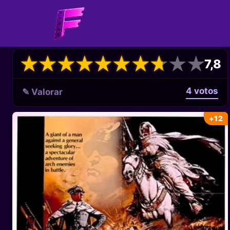
★
★
★
★
★
★
★
★
★
★
★
★
★
★
★
★
★
★
★
★
7,8
4 votos
✎ Valorar
+12