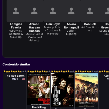
Adalgisa
Ahmed
Alan Boyle
Alvaro
Bob Bell
Ch
Favella
Hassan
Makeup Artist
Romagnoli
Art Direction ·
Gree
· Costume &
Art
Hairstylist ·
Hassan
Gaffer ·
Sound E
Make-Up
Costume &
Lighting
So
Makeup Artist
Make-Up
· Costume &
Make-Up
Contenido similar
Película
Pelíc
Roger
Jack
★
★
★
★
★
★
★
★
★
★
★
★
★
★
★
★
★
★
★
★
★
★
★
★
★
★
★
★
★
★
★
★
★
★
★
★
★
★
★
★
★
★
★
★
★
★
★
★
★
★
★
★
★
★
★
★
★
★
★
★
★
★
★
★
★
★
★
★
★
★
★
★
★
★
★
★
★
★
★
★
★
★
★
★
★
★
★
★
Corman
The Red Baron
Ace
1971
1
Película
Película
Película
Roland Joffé
Simon Wincer
Rainer Simon
The Killing