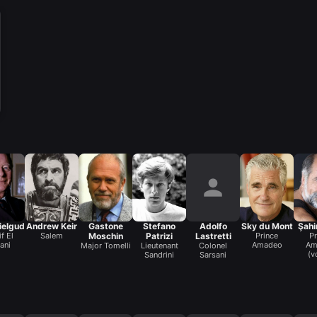
ielgud
Andrew Keir
Gastone
Stefano
Adolfo
Sky du Mont
Şahi
f El
Salem
Moschin
Patrizi
Lastretti
Prince
Pr
ani
Amadeo
Am
Major Tomelli
Lieutenant
Colonel
(v
Sandrini
Sarsani