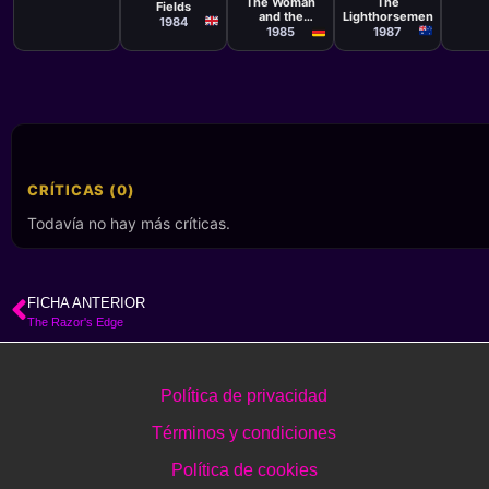
The
The Woman
Fields
Lighthorsemen
and the
1984
Stranger
1987
1985
CRÍTICAS (0)
Todavía no hay más críticas.
FICHA ANTERIOR
The Razor's Edge
Política de privacidad
Términos y condiciones
Política de cookies