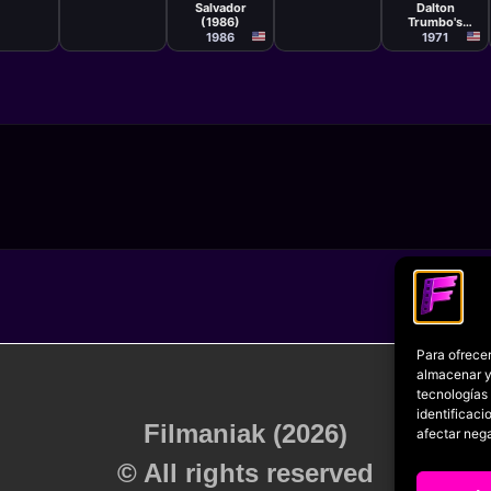
Salvador
Dalton
(1986)
Trumbo's
Johnny Got His
1986
1971
Gun
Para ofrecer
almacenar y/
tecnologías
identificaci
Filmaniak (2026)
afectar nega
© All rights reserved