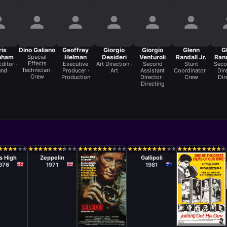
ris
Dino Galiano
Geoffrey
Giorgio
Giorgio
Glenn
G
nham
Special
Helman
Desideri
Venturoli
Randall Jr.
Rand
Effects
ditor ·
Executive
Art Direction ·
Second
Stunt
Seco
Technician ·
und
Producer ·
Art
Assistant
Coordinator ·
Dir
Crew
Production
Director ·
Crew
Dir
Directing
ula
Película
Película
 Gold
Étienne Périer
Peter Weir
★
★
★
★
★
★
★
★
★
★
★
★
★
★
★
★
★
★
★
★
★
★
★
★
★
★
★
★
★
★
★
★
★
★
★
★
★
★
★
★
★
★
★
★
★
★
★
★
★
★
★
★
★
★
★
★
★
★
★
★
★
★
★
★
★
★
★
★
★
★
★
★
★
★
★
★
★
★
★
★
★
★
★
★
★
★
★
★
★
★
★
★
s High
Zeppelin
Gallipoli
976
1971
1981
Película
Película
Oliver Stone
Dalton
Trumbo