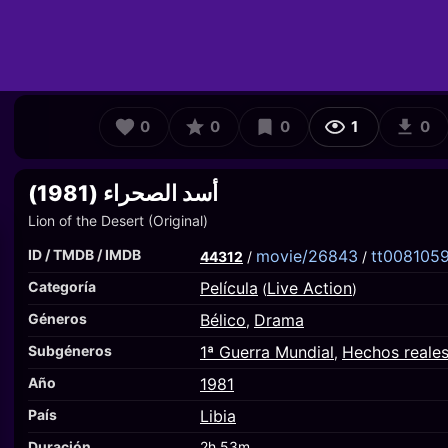
0
0
0
1
0
أسد الصحراء (1981)
Lion of the Desert (Original)
ID / TMDB / IMDB
movie/26843
tt008105
44312
/
/
Categoría
Película
Live Action
(
)
Géneros
Bélico
Drama
,
Subgéneros
1ª Guerra Mundial
Hechos reale
,
Año
1981
País
Libia
Duración
2h 53m