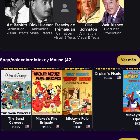
Art Babbitt
Dick Huemer
Frenchy de
Ollie
Walt Disney
Animation ·
Animation ·
Trémaudan
Johnston
Producer ·
Visual Effects
Visual Effects
Production
Animation ·
Animation ·
Visual Effects
Visual Effects
Saga/colección: Mickey Mouse (42)
Ver más
Cortometraje
Ben
★
★
★
★
★
★
★
★
★
★
★
★
★
★
★
★
★
★
★
★
★
★
★
★
★
★
★
★
★
★
★
★
★
★
★
★
★
★
★
★
★
★
★
★
★
★
★
★
★
★
★
★
★
★
★
★
★
★
★
★
★
★
★
★
★
★
★
★
★
★
★
★
★
★
★
★
★
★
★
★
★
★
★
★
★
★
★
★
★
★
Sharpsteen
Orphan's Picnic
1936
Cortom
Cortometraje
Cortometraje
Cortometraje
Wilfre
Jacks
Wilfred
David Hand
Ben
Mickey'
Jackson
Sharpsteen
The Band
Mickey's Polo
Mickey's Fire
Ope
Concert
Team
Brigade
19
1935
1936
1935