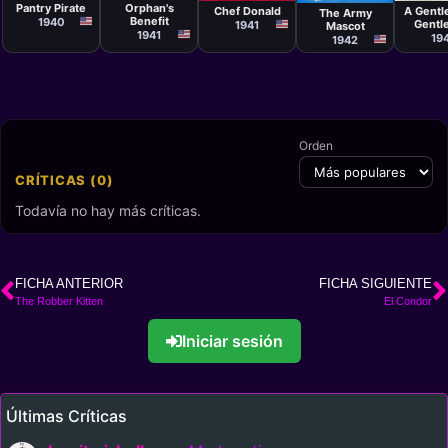
Geron
Geronimi
Orphan's
Pantry Pirate
Chef Donald
A Gentl
The Army
Benefit
1940
Gentl
1941
Mascot
1941
19
1942
Orden
CRÍTICAS (0)
Todavía no hay más críticas.
FICHA ANTERIOR
FICHA SIGUIENTE
The Robber Kitten
El Condor
Iniciar sesión
Últimas Críticas