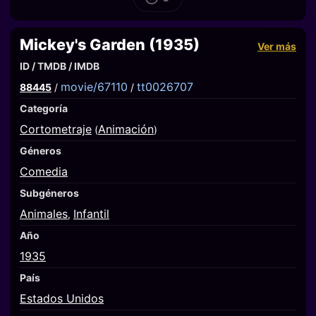
Mickey's Garden (1935)
Ver más
ID / TMDB / IMDB
movie/67110
tt0026707
88445
/
/
Categoría
Cortometraje
Animación
(
)
Géneros
Comedia
Subgéneros
Animales
Infantil
,
Año
1935
País
Estados Unidos