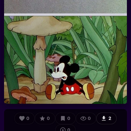
0
0
0
0
2
0