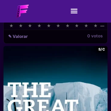
★
★
★
★
★
★
★
★
★
★
★
★
★
★
★
★
★
★
★
★
—
0 votos
✎ Valorar
S/C