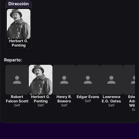
Dirección
Herbert G.
Ponting
Reparto:
Robert
Herbert G.
Henry R.
Edgar Evans
Lawrence
Edwa
Falcon Scott
Ponting
Bowers
Self
E.G. Oates
Adria
Self
Self
Self
Self
Wilso
Self