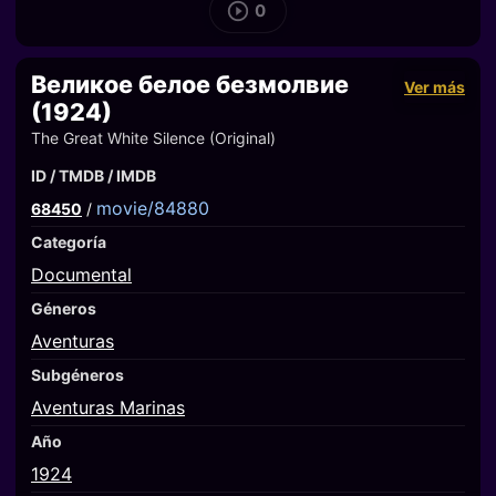
0
Великое белое безмолвие
Ver más
(1924)
The Great White Silence (Original)
ID / TMDB / IMDB
movie/84880
68450
/
Categoría
Documental
Géneros
Aventuras
Subgéneros
Aventuras Marinas
Año
1924