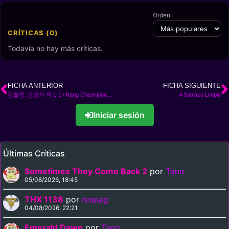
Orden
CRÍTICAS (0)
Todavía no hay más críticas.
FICHA ANTERIOR
FICHA SIGUIENTE
강철중: 공공의 적 1-1 / Kang Cheol-joong: Gong-gong-eui Jeok 1-1
A Sablazo Limpio
Iniciar sesión
Últimas Críticas
Sometimes They Come Back 2
por
Tano
05/08/2026, 18:45
THX 1138
por
respag
04/08/2026, 22:21
Emerald Dawn
por
Tano