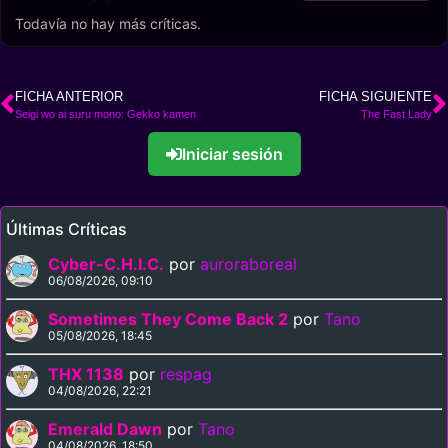
Beth
Jim McBride
Broderick,
Todavía no hay más críticas.
Sheldon Bull
FICHA ANTERIOR
FICHA SIGUIENTE
Seigi wo ai suru mono: Gekko kamen
The Fast Lady
Iniciar sesión
Últimas Críticas
Cyber-C.H.I.C.
por
auroraboreal
06/08/2026, 09:10
Sometimes They Come Back 2
por
Tano
05/08/2026, 18:45
THX 1138
por
respag
04/08/2026, 22:21
Emerald Dawn
por
Tano
04/08/2026, 18:50