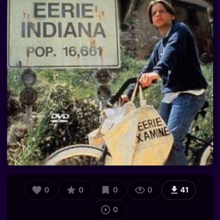
0
0
0
0
41
0