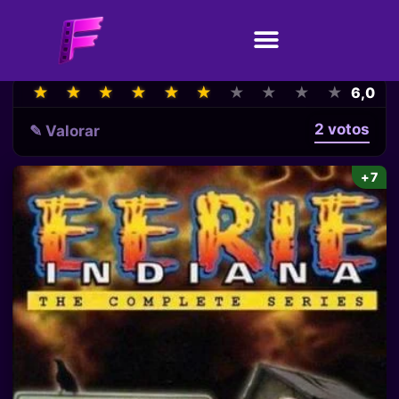
★
★
★
★
★
★
★
★
★
★
★
★
★
★
★
★
★
★
★
★
6,0
2 votos
✎ Valorar
+7