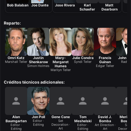
Bob Balaban
Joe Dante
Jose Rivera
Karl
Matt
Schaefer
Dearborn
Wi
Reparto:
Omri Katz
Justin
Mary-
Julie Condra
Francis
John As
Marshall Teller
Shenkarow
Margaret
Syndi Teller
Guinan
Radfo
Simon Holmes
Humes
Edgar Teller
Marilyn Teller
Créditos técnicos adicionales:
Alan
Jon Poll
Gene Cane
Tom
David J.
Merid
Baumgarten
Editor ·
Set
Meshelski
Bomba
Boswe
Editing
Decoration ·
Editor ·
Editor ·
Art Direction ·
Set
Art
Editing
Editing
Art
Decorati