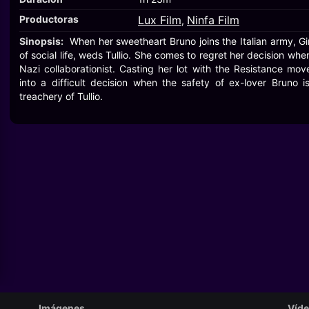
Productoras
Lux Film
Ninfa Film
,
Sinopsis:
When her sweetheart Bruno joins the Italian army, Gi
of social life, weds Tullio. She comes to regret her decision whe
Nazi collaborationist. Casting her lot with the Resistance mov
into a difficult decision when the safety of ex-lover Bruno
treachery of Tullio.
Imágenes
Víd