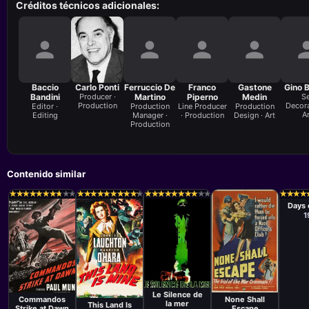
Créditos técnicos adicionales:
Baccio
Carlo Ponti
Ferruccio De
Franco
Gastone
Gino B
Bandini
Producer ·
Martino
Piperno
Medin
Se
Production
Decora
Editor ·
Production
Line Producer
Production
Ar
Editing
Manager ·
· Production
Design · Art
Production
Contenido similar
Pelíc
Jacq
★
★
★
★
★
★
★
★
★
★
★
★
★
★
★
★
★
★
★
★
★
★
★
★
★
★
★
★
★
★
★
★
★
★
★
★
★
★
★
★
★
★
★
★
★
★
★
★
★
★
★
★
★
★
★
★
★
★
★
★
★
★
★
★
★
★
★
★
Tour
Days 
1
Película
Película
Película
Jean-Pierre
Película
John Farrow
André de Toth
Melville
Jean Renoir
Le Silence de
Commandos
None Shall
la mer
This Land Is
Strike at Dawn
Escape