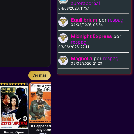
auroraboreal
04/08/2026, 11:57
Equilibrium
por
respag
04/08/2026, 05:54
Midnight Express
por
respag
03/08/2026, 22:11
Magnolia
por
respag
03/08/2026, 21:29
Ver más
Película
Películ
Alfred
Mikheil
Película
Weidenmann
Chiaure
Fritz Lang
★
★
★
★
★
★
★
★
★
★
★
★
★
★
★
★
★
★
★
★
★
★
★
★
★
★
★
★
★
★
★
★
★
★
★
★
★
★
★
★
Canaris:
The Fal
Cloak and
Master Spy
Berl
Dagger
1954
195
1946
Película
G.W. Pabst
Película
It Happened on
Roberto
Rossellini
July 20th
Rome, Open