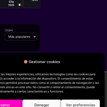
1955
City
1945
Orden
Gestionar cookies
FICHA SIGUIENTE
Misa en Compostela
 las mejores experiencias, utilizamos tecnologías como las cookies para
o acceder a la información del dispositivo. El consentimiento de estas
 nos permitirá procesar datos como el comportamiento de navegación o las
ones únicas en este sitio. No consentir o retirar el consentimiento, puede
RRSS
tivamente a ciertas características y funciones.
ceptar
Denegar
Ver preferencias