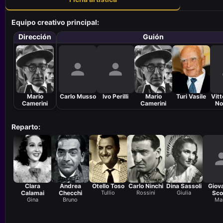
Equipo creativo principal:
Dirección
Guión
Mario
Carlo Musso
Ivo Perilli
Mario
Turi Vasile
Vitt
Camerini
Camerini
No
Reparto:
Clara
Andrea
Otello Toso
Carlo Ninchi
Dina Sassoli
Giov
Calamai
Checchi
Tullio
Rossini
Giulia
Sco
Gina
Bruno
Mar