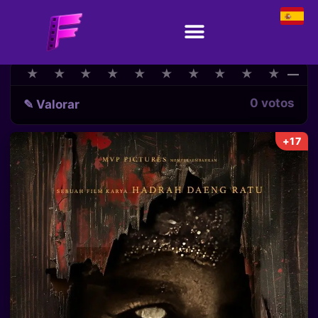
★
★
★
★
★
★
★
★
★
★
★
★
★
★
★
★
★
★
★
★
—
0 votos
✎ Valorar
+17