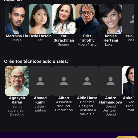
Marthino Lio
Delia Husein
Yati
Pritt
Annisa
Jerio Je
Nugie
Tari
Surachman
Timothy
Hertami
Wasti
Sumeni
Mbah Narto
Laksmi
Créditos técnicos adicionales:
Agasyah
Ahmad
Albert
Aldie Harra
Andre
Anita W
Karim
Kamil
Associate
Costume
Harihandoyo
Execut
Producer ·
Designer ·
Produce
Script
Editor ·
Sound
Production
Costume &
Product
Supervisor ·
Editing
Designer ·
Make-Up
Directing
Sound