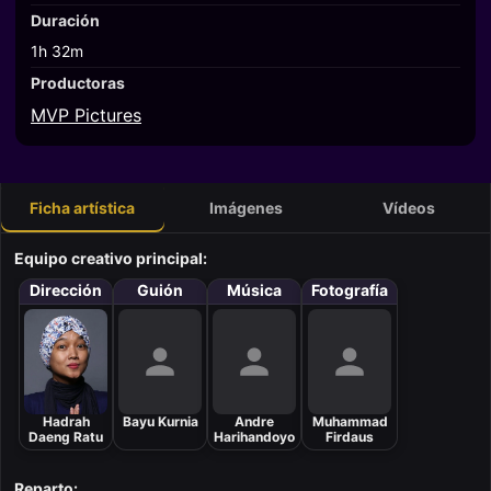
Duración
1h 32m
Productoras
MVP Pictures
Ficha artística
Imágenes
Vídeos
Equipo creativo principal:
Dirección
Guión
Música
Fotografía
Hadrah
Bayu Kurnia
Andre
Muhammad
Daeng Ratu
Harihandoyo
Firdaus
Reparto: