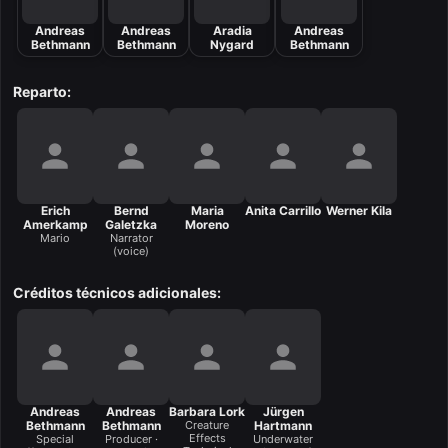
Andreas
Andreas
Aradia
Andreas
Bethmann
Bethmann
Nygard
Bethmann
Reparto:
Erich
Bernd
Maria
Anita Carrillo
Werner Kila
Amerkamp
Galetzka
Moreno
Mario
Narrator
(voice)
Créditos técnicos adicionales:
Andreas
Andreas
Barbara Lork
Jürgen
Bethmann
Bethmann
Creature
Hartmann
Effects
Special
Producer ·
Underwater