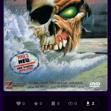
0
0
0
0
2