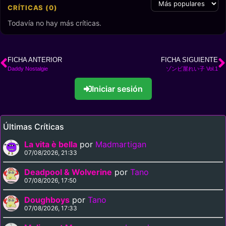
CRÍTICAS (0)
Todavía no hay más críticas.
FICHA ANTERIOR
FICHA SIGUIENTE
Daddy Nostalgie
ゾンビ屋れい子 Vol.1
Iniciar sesión
Últimas Críticas
La vita è bella
por
Madmartigan
07/08/2026, 21:33
Deadpool & Wolverine
por
Tano
07/08/2026, 17:50
Doughboys
por
Tano
07/08/2026, 17:33