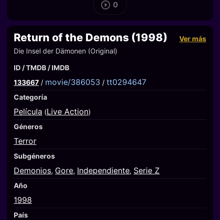
0
Return of the Demons (1998)
Ver más
Die Insel der Dämonen (Original)
ID / TMDB / IMDB
movie/386053
tt0294647
133667
/
/
Categoría
Película
Live Action
(
)
Géneros
Terror
Subgéneros
Demonios
Gore
Independiente
Serie Z
,
,
,
Año
1998
País