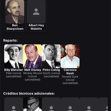
Ben
Albert Hay
Sharpsteen
Malotte
Reparto:
Billy Bletcher
Walt Disney
Pinto Colvig
Clarence
Pete (voice)
Mickey Mouse
Goofy (voice)
Nash
(uncredited)
(voice)
(uncredited)
Donald Duck
(uncredited)
(voice)
(uncredited)
Créditos técnicos adicionales: