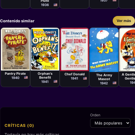
1937
Pluto
1936
Contenido similar
Ver más
Cortometraje
Cortometraje
Cortometraje
Cortom
Cortometraje
Riley
Clyde
Jack King
Clyde
Clyde
Thomson
Geronimi
Geron
Geronimi
Orphan's
Pantry Pirate
Chef Donald
A Gentl
The Army
Benefit
1940
Gentl
1941
Mascot
1941
19
1942
Orden
CRÍTICAS (0)
Todavía no hay más críticas.