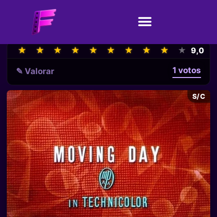
★
★
★
★
★
★
★
★
★
★
★
★
★
★
★
★
★
★
★
★
9,0
1 votos
✎ Valorar
S/C