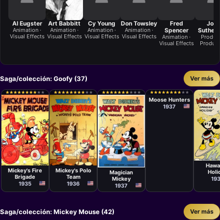
Al Eugster
Art Babbitt
Cy Young
Don Towsley
Fred
Joh
Animation ·
Animation ·
Animation ·
Animation ·
Spencer
Sutherl
Visual Effects
Visual Effects
Visual Effects
Visual Effects
Animation ·
Produce
Visual Effects
Product
Saga/colección: Goofy (37)
Ver más
Cortometraje
Ben
★
★
★
★
★
★
★
★
★
★
★
★
★
★
★
★
★
★
★
★
★
★
★
★
★
★
★
★
★
★
★
★
★
★
★
★
★
★
★
★
★
★
★
★
★
★
★
★
★
★
★
★
★
★
★
★
★
★
★
★
★
★
★
★
★
★
★
★
★
★
★
★
★
★
★
★
★
★
★
★
Sharpsteen
Moose Hunters
1937
Cortom
Cortometraje
Cortometraje
Ben
Cortometraje
David Hand
Ben
Sharp
David Hand
Hawa
Sharpsteen
Mickey's Polo
Mickey's Fire
Holi
Magician
Team
Brigade
19
Mickey
1936
1935
1937
Saga/colección: Mickey Mouse (42)
Ver más
Cortom