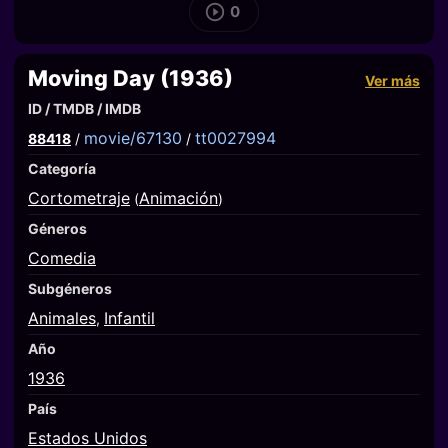
0
Moving Day (1936)
Ver más
ID / TMDB / IMDB
movie/67130
tt0027994
88418
/
/
Categoría
Cortometraje
Animación
(
)
Géneros
Comedia
Subgéneros
Animales
Infantil
,
Año
1936
País
Estados Unidos