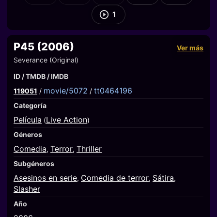
1
P45 (2006)
Ver más
Severance (Original)
ID / TMDB / IMDB
movie/5072
tt0464196
119051
/
/
Categoría
Película
Live Action
(
)
Géneros
Comedia
Terror
Thriller
,
,
Subgéneros
Asesinos en serie
Comedia de terror
Sátira
,
,
,
Slasher
Año