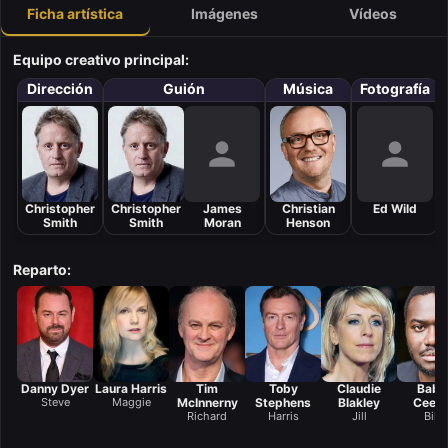
Ficha artística
Imágenes
Vídeos
Equipo creativo principal:
Dirección
Guión
Música
Fotografía
Christopher
Christopher
James
Christian
Ed Wild
Smith
Smith
Moran
Henson
Reparto:
Danny Dyer
Laura Harris
Tim
Toby
Claudie
Babo
Steve
Maggie
McInnerny
Stephens
Blakley
Cees
Richard
Harris
Jill
Billy