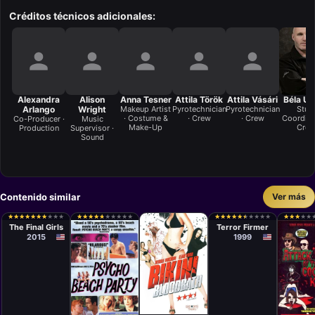
Créditos técnicos adicionales:
Alexandra
Alison
Anna Tesner
Attila Török
Attila Vásári
Béla Un
Arlango
Wright
Makeup Artist
Pyrotechnician
Pyrotechnician
Stun
· Costume &
· Crew
· Crew
Coordina
Co-Producer ·
Music
Make-Up
Cre
Production
Supervisor ·
Sound
Contenido similar
Ver más
Película
Película
Todd Strauss-
Lloyd
★
★
★
★
★
★
★
★
★
★
★
★
★
★
★
★
★
★
★
★
★
★
★
★
★
★
★
★
★
★
★
★
★
★
★
★
★
★
★
★
★
★
★
★
★
★
★
★
★
★
★
★
★
★
★
★
★
★
★
★
★
★
★
★
★
★
★
★
★
★
Schulson
Kaufman
The Final Girls
Terror Firmer
2015
1999
Película
Película
Películ
Thomas