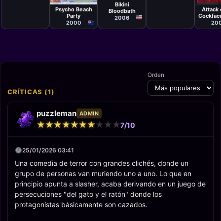
Robert Lee
Jason
Edward
Bikini
King
Mathe
Seymour,
Psycho Beach
Attack 
Bloodbath
Johnathan
Party
Cockface
Gorman
2006
2000
20
Orden
CRÍTICAS (1)
puzzleman
ADMIN
★
★
★
★
★
★
★
★
★
★
★
★
★
★
★
★
★
★
★
★
7/10
25/01/2026 03:41
Una comedia de terror con grandes clichés, donde un
grupo de personas van muriendo uno a uno. Lo que en
principio apunta a slasher, acaba derivando en un juego de
persecuciones "del gato y el ratón" donde los
protagonistas básicamente son cazados.