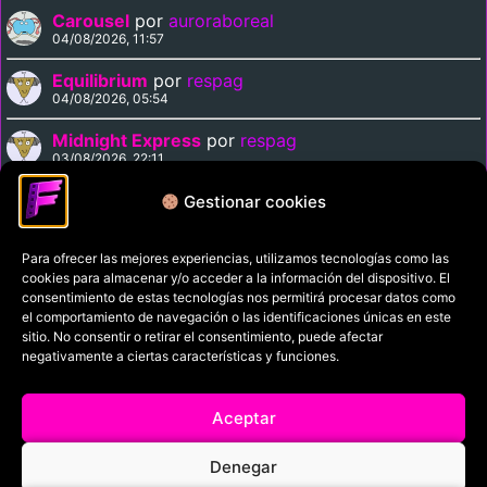
Carousel
por
auroraboreal
04/08/2026, 11:57
Equilibrium
por
respag
04/08/2026, 05:54
Midnight Express
por
respag
03/08/2026, 22:11
Magnolia
por
respag
Gestionar cookies
03/08/2026, 21:29
Para ofrecer las mejores experiencias, utilizamos tecnologías como las
cookies para almacenar y/o acceder a la información del dispositivo. El
Política de privacidad
consentimiento de estas tecnologías nos permitirá procesar datos como
el comportamiento de navegación o las identificaciones únicas en este
Términos y condiciones
sitio. No consentir o retirar el consentimiento, puede afectar
Política de cookies
negativamente a ciertas características y funciones.
Aviso Legal
Aceptar
Filmaniak (2026)
Denegar
© All rights reserved