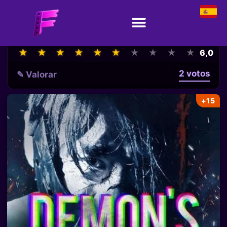
★
★
★
★
★
★
★
★
★
★
★
★
★
★
★
★
★
★
★
★
6,0
2 votos
✎ Valorar
+15