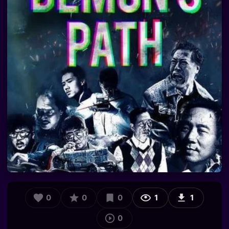
0
0
0
1
1
0