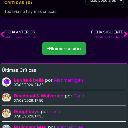
CRÍTICAS (0)
Todavía no hay más críticas.
FICHA ANTERIOR
FICHA SIGUIENTE
Parker Lewis Can't Lose
Sanders of the River
Iniciar sesión
Últimas Críticas
La vita è bella
por
Madmartigan
07/08/2026, 21:33
Deadpool & Wolverine
por
Tano
07/08/2026, 17:50
Doughboys
por
Tano
07/08/2026, 17:33
Malignant Man
por
auroraboreal