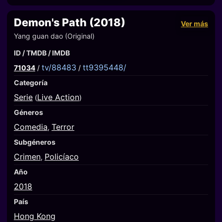
Demon's Path (2018)
Ver más
Yang guan dao (Original)
ID / TMDB / IMDB
tv/88483
tt9395448/
71034
/
/
Categoría
Serie
Live Action
(
)
Géneros
Comedia
Terror
,
Subgéneros
Crimen
Policíaco
,
Año
2018
País
Hong Kong