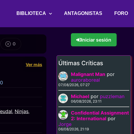
BIBLIOTECA
ANTAGONISTAS
FORO
Iniciar sesión
0
Últimas Críticas
Ver más
Malignant Man
por
auroraboreal
50
07/08/2026, 07:27
Michael
por
puzzleman
06/08/2026, 23:11
eudal
Ninjas
,
,
Confidential Assignment
2: International
por
Jorge
06/08/2026, 21:19