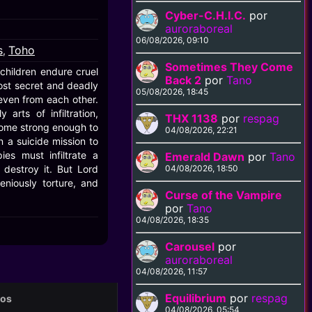
Cyber-C.H.I.C.
por
auroraboreal
06/08/2026, 09:10
s
Toho
,
Sometimes They Come
children endure cruel
Back 2
por
Tano
ost secret and deadly
05/08/2026, 18:45
even from each other.
rts of infiltration,
THX 1138
por
respag
ecome strong enough to
04/08/2026, 22:21
n a suicide mission to
es must infiltrate a
Emerald Dawn
por
Tano
d destroy it. But Lord
04/08/2026, 18:50
eniously torture, and
Curse of the Vampire
por
Tano
04/08/2026, 18:35
Carousel
por
auroraboreal
04/08/2026, 11:57
Equilibrium
por
respag
eos
04/08/2026, 05:54