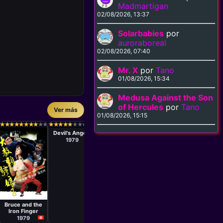
Madmartigan
02/08/2026, 13:37
Solarbabies
por
auroraboreal
02/08/2026, 07:40
Mr. X
por
Tano
01/08/2026, 15:34
Medusa Against the Son
of Hercules
por
Tano
Ver más
Película
01/08/2026, 15:15
Cirio H.
Película
Película
Películ
Santiago
Bobby A.
Lo Wei
Kō Nak
★
★
★
★
★
★
★
★
★
★
★
★
★
★
★
★
★
★
★
★
★
★
★
★
★
★
★
★
★
★
★
★
★
★
★
★
★
★
★
★
★
★
★
★
★
★
★
★
★
★
★
★
★
★
★
★
★
★
★
★
★
★
★
★
★
★
★
★
★
★
Ebony, Ivory &
Suarez
Devil's Angels
A Man Called
Jade
Rica 2: 
Tiger
Wande
1979
1976
1973
197
Película
To Man-Bo
Bruce and the
Iron Finger
1979