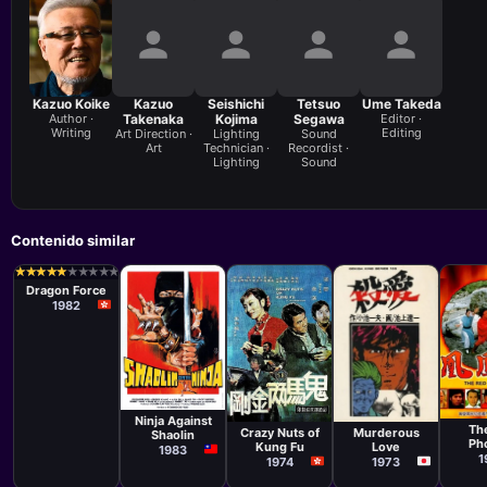
Kazuo Koike
Kazuo
Seishichi
Tetsuo
Ume Takeda
Author ·
Takenaka
Kojima
Segawa
Editor ·
Writing
Editing
Art Direction ·
Lighting
Sound
Art
Technician ·
Recordist ·
Lighting
Sound
Contenido similar
Película
Michael Mak
★
★
★
★
★
★
★
★
★
★
★
★
★
★
★
★
★
★
★
★
Tong-Kit
Dragon Force
1982
Película
Pelíc
Película
Película
Robert Tai
Tyro
Lee Tso-Nam
Koichi
Ninja Against
Takemoto
Th
Crazy Nuts of
Murderous
Shaolin
Ph
Kung Fu
Love
1983
1
1974
1973