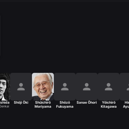
ishida
Shōji Ōki
Shūichirō
Shōzō
Sanae Ôhori
Yōichirō
Hi
Genkai
Moriyama
Fukuyama
Kitagawa
Ay