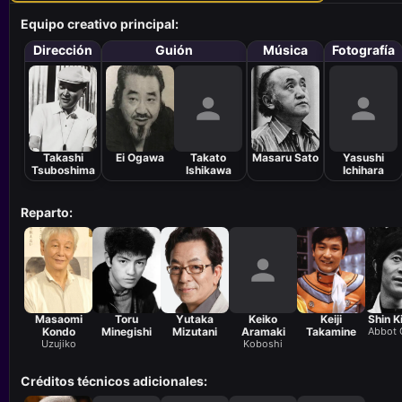
Equipo creativo principal:
Dirección
Guión
Música
Fotografía
Takashi
Ei Ogawa
Takato
Masaru Sato
Yasushi
Tsuboshima
Ishikawa
Ichihara
Reparto:
Masaomi
Toru
Yutaka
Keiko
Keiji
Shin K
Kondo
Minegishi
Mizutani
Aramaki
Takamine
Abbot 
Uzujiko
Koboshi
Créditos técnicos adicionales: