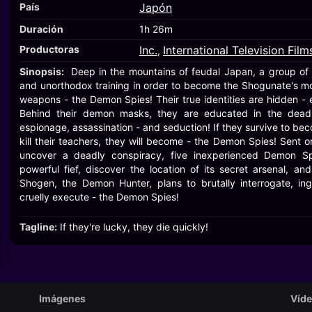
País
Japón
Duración
1h 26m
Productoras
Inc.
International Television Film
,
Sinopsis:
Deep in the mountains of feudal Japan, a group of 
and unorthodox training in order to become the Shogunate's m
weapons - the Demon Spies! Their true identities are hidden - 
Behind their demon masks, they are educated in the deadly a
espionage, assassination - and seduction! If they survive to b
kill their teachers, they will become - the Demon Spies! Sent o
uncover a deadly conspiracy, five inexperienced Demon Spi
powerful fief, discover the location of its secret arsenal, an
Shogen, the Demon Hunter, plans to brutally interrogate, ing
cruelly execute - the Demon Spies!
Tagline:
If they're lucky, they die quickly!
Imágenes
Víd