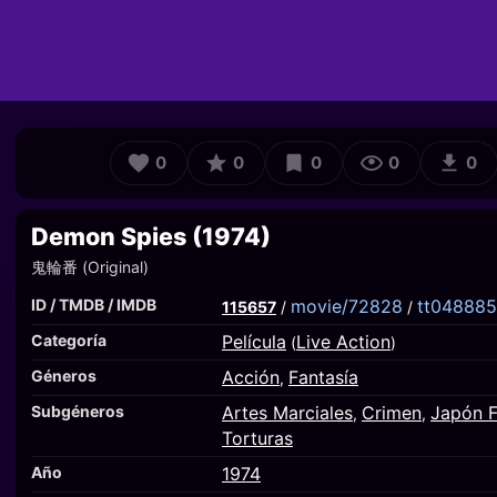
0
0
0
0
0
Demon Spies (1974)
鬼輪番 (Original)
ID / TMDB / IMDB
movie/72828
tt04888
115657
/
/
Categoría
Película
Live Action
(
)
Géneros
Acción
Fantasía
,
Subgéneros
Artes Marciales
Crimen
Japón F
,
,
Torturas
Año
1974