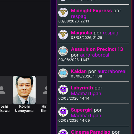
Midnight Express
por
respag
03/08/2026, 22:11
Magnolia
por
respag
03/08/2026, 21:29
Assault on Precinct 13
por
auroraboreal
03/08/2026, 11:47
Kaidan
por
auroraboreal
03/08/2026, 11:08
Labyrinth
por
Madmartigan
02/08/2026, 14:14
roshi
Kōichi
Hiroto
Yoshio
Kazuo
Kei Satō
Jun
Supergirl
por
ukawa
Uenoyama
Kimura
Kirishima
Suzuki
S
Ap
Madmartigan
02/08/2026, 14:09
Cinema Paradiso
por