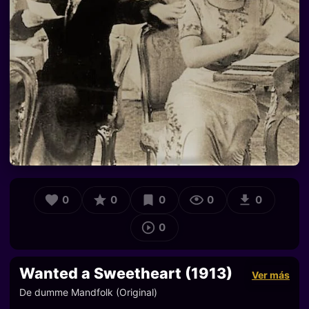
0
0
0
0
0
0
Wanted a Sweetheart (1913)
Ver más
De dumme Mandfolk (Original)