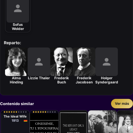
Sofus
Wolder
Reparto:
Alma
Lizzie Thaler
Frederik
Frederik
Holger
Hinding
Buch
Jacobsen
Syndergaard
Contenido similar
Ver más
Cortometraje
Hanns Heinz
★
★
★
★
★
★
★
★
★
★
★
★
★
★
★
★
★
★
★
★
★
★
★
★
★
★
★
★
★
★
★
★
★
★
★
★
★
★
★
★
Ewers
The Ideal Wife
1913