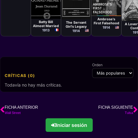
Cortometraje
Cortometraje
Cortometraje
F. Richard
Cortom
Jean Durand
Arthur
Jones
Sydne
Ambrose's
Hotaling
Chapli
Batty Bill
The Servant
First Falsehood
A Lover
Charle
Almost Married
Girl's Legacy
1914
Cont
1913
1914
19
Orden
CRÍTICAS (0)
Todavía no hay más críticas.
FICHA ANTERIOR
FICHA SIGUIENTE
Wall Street
Tulsa
Iniciar sesión