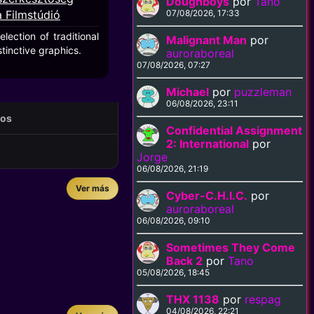
Doughboys
por
Tano
a Filmstúdió
07/08/2026, 17:33
ection of traditional
Malignant Man
por
stinctive graphics.
auroraboreal
07/08/2026, 07:27
Michael
por
puzzleman
06/08/2026, 23:11
eos
Confidential Assignment
2: International
por
Jorge
06/08/2026, 21:19
Ver más
Cyber-C.H.I.C.
por
auroraboreal
06/08/2026, 09:10
Sometimes They Come
Back 2
por
Tano
05/08/2026, 18:45
THX 1138
por
respag
04/08/2026, 22:21