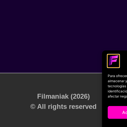
Para ofrecer
almacenar y/
tecnologías
identificaci
Filmaniak (2026)
afectar nega
© All rights reserved
A