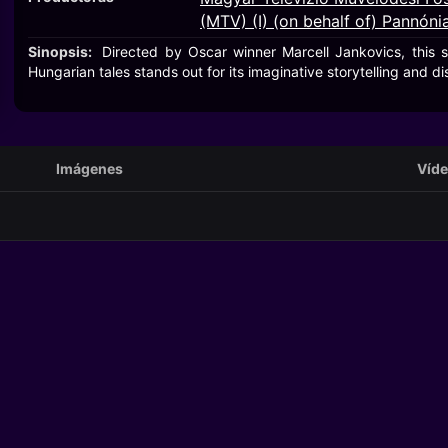
(MTV) (I) (on behalf of) Pannóni
Sinopsis:
Directed by Oscar winner Marcell Jankovics, this sel
Hungarian tales stands out for its imaginative storytelling and di
Imágenes
Víd