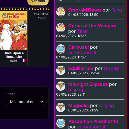
Ver más
Serie
Serie
Serie
Serie
Antoni
Emerald Dawn
por
Tano
★
★
★
★
★
★
★
★
★
★
★
★
★
★
★
★
★
★
★
★
★
★
★
★
★
★
★
★
★
★
★
★
★
★
★
★
★
★
★
★
★
★
★
★
★
★
★
★
★
★
★
★
★
★
★
★
★
★
★
★
★
★
★
★
★
★
★
★
★
★
★
★
★
★
★
★
★
★
★
★
★
★
★
★
★
★
★
★
★
★
D'Ocón,
The Littles
Dennis the
Los Aurones
Heathclif
04/08/2026, 18:50
Josep Viciana
Menace
Catillac
1983
1987
1986
198
Curse of the Vampire
por
Tano
04/08/2026, 18:35
Carousel
por
Serie
auroraboreal
Once Upon a
Time... Life
04/08/2026, 11:57
1986
Equilibrium
por
respag
04/08/2026, 05:54
Midnight Express
por
respag
Orden
03/08/2026, 22:11
Magnolia
por
respag
03/08/2026, 21:29
Assault on Precinct 13
por
auroraboreal