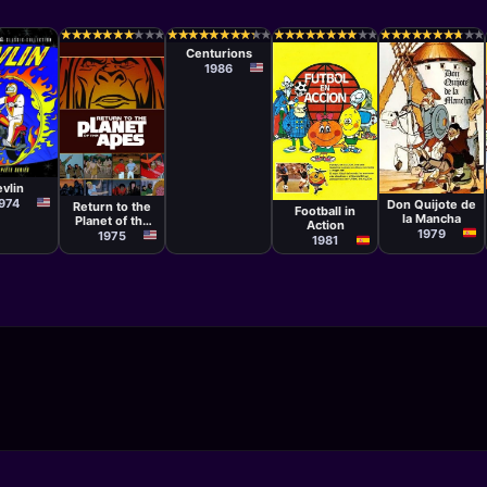
Serie
★
★
★
★
★
★
★
★
★
★
★
★
★
★
★
★
★
★
★
★
★
★
★
★
★
★
★
★
★
★
★
★
★
★
★
★
★
★
★
★
★
★
★
★
★
★
★
★
★
★
★
★
★
★
★
★
★
★
★
★
★
★
★
★
★
★
★
★
★
★
★
★
★
★
★
★
★
★
★
★
Centurions
1986
e
Serie
Serie
Cruz Delgado
Serie
vlin
Fumio
Kurokawa
974
Don Quijote de
Return to the
Football in
la Mancha
Planet of the
Action
1979
Apes
1975
1981