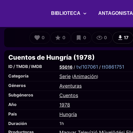
BIBLIOTECA
ANTAGONIST
0
0
0
0
17
Cuentos de Hungría (1978)
ID / TMDB / IMDB
tv/107061
tt0861751
55016
/
/
Categoría
Serie
Animación
(
)
Géneros
Aventuras
Subgéneros
Cuentos
Año
1978
País
Hungría
Duración
1h
Productoras
Magyar Televízió Müvelödési Fö