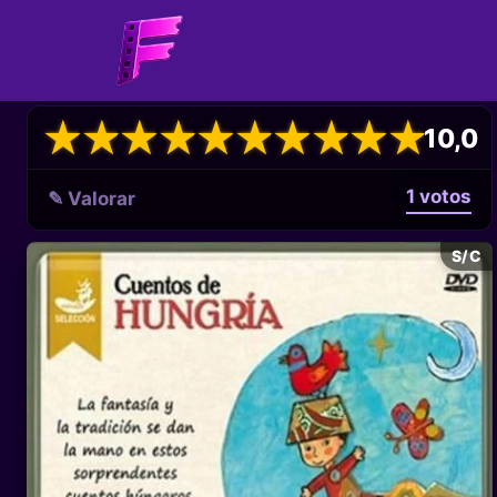
★
★
★
★
★
★
★
★
★
★
★
★
★
★
★
★
★
★
★
★
10,0
1 votos
✎ Valorar
S/C