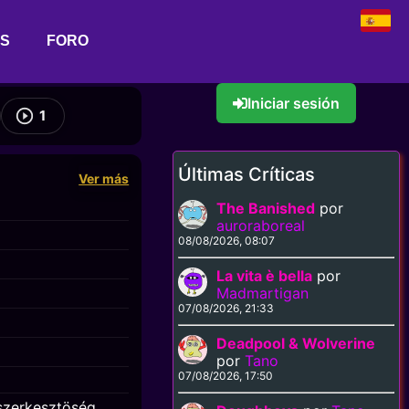
AS
FORO
Iniciar sesión
1
Últimas Críticas
Ver más
The Banished
por
auroraboreal
08/08/2026, 08:07
La vita è bella
por
Madmartigan
07/08/2026, 21:33
Deadpool & Wolverine
por
Tano
07/08/2026, 17:50
szerkesztöség