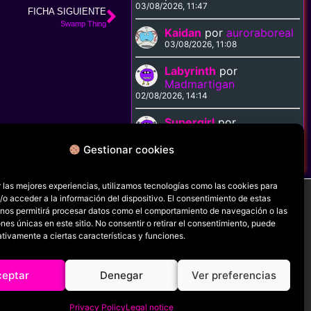
03/08/2026, 11:47
FICHA SIGUIENTE
Swamp Thing
Kaidan
por
auroraboreal
03/08/2026, 11:08
Labyrinth
por
Madmartigan
02/08/2026, 14:14
Supergirl
por
Madmartigan
02/08/2026, 14:09
Gestionar cookies
 las mejores experiencias, utilizamos tecnologías como las cookies para
o acceder a la información del dispositivo. El consentimiento de estas
 nos permitirá procesar datos como el comportamiento de navegación o las
ones únicas en este sitio. No consentir o retirar el consentimiento, puede
RRSS
tivamente a ciertas características y funciones.
ceptar
Denegar
Ver preferencias
Privacy Policy
Legal notice