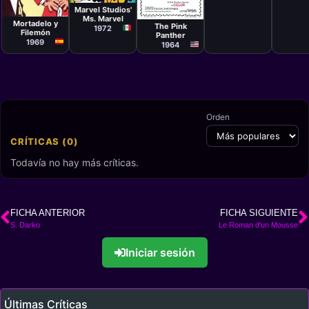
Marvel Studios'
Serie
Serie
Ms. Marvel
Mortadelo y
The Pink
1972
Filemón
Panther
1969
1964
Orden
CRÍTICAS (0)
Todavía no hay más críticas.
FICHA ANTERIOR
FICHA SIGUIENTE
S. Darko
Le Roman d'un Mousse
Iniciar sesión
Últimas Críticas