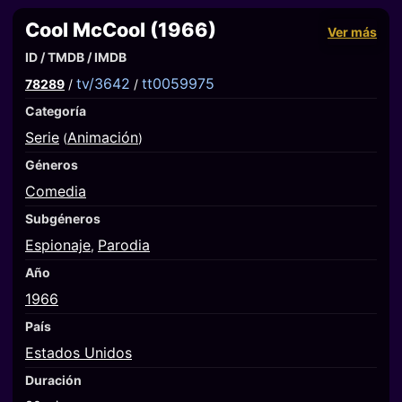
Cool McCool (1966)
Ver más
ID / TMDB / IMDB
tv/3642
tt0059975
78289
/
/
Categoría
Serie
Animación
(
)
Géneros
Comedia
Subgéneros
Espionaje
Parodia
,
Año
1966
País
Estados Unidos
Duración