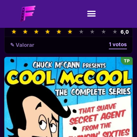
★
★
★
★
★
★
★
★
★
★
★
★
★
★
★
★
★
★
★
★
6,0
1 votos
✎ Valorar
TP