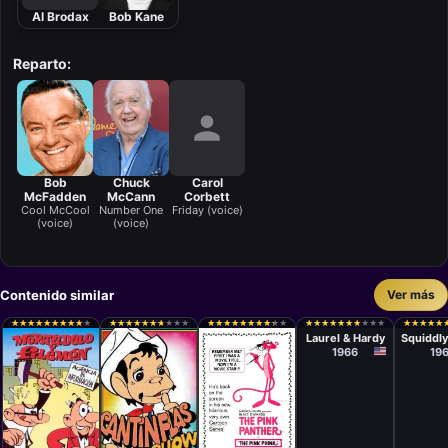
Al Brodax
Bob Kane
Reparto:
Bob
Chuck
Carol
McFadden
McCann
Corbett
Cool McCool
Number One
Friday (voice)
(voice)
(voice)
Contenido similar
Ver más
Serie
Serie
★
★
★
★
★
★
★
★
★
★
★
★
★
★
★
★
★
★
★
★
★
★
★
★
★
★
★
★
★
★
★
★
★
★
★
★
★
★
★
★
★
★
★
★
★
★
★
★
★
★
★
★
★
★
★
★
★
★
★
★
★
★
★
★
★
★
★
★
★
★
★
★
★
★
★
★
★
★
★
★
★
★
★
★
★
★
★
★
★
★
Laurel & Hardy
Squiddly
1966
19
Serie