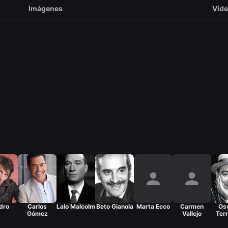
Imágenes
Víd
dro
Carlos
Lalo Malcolm
Beto Gianola
Marta Ecco
Carmen
Os
Gómez
Vallejo
Ter