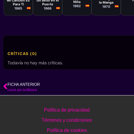
Mi Canción Es
Un Beso en el
Niña
la Manga
Para Ti
Puerto
1962
1970
1965
1966
CRÍTICAS (0)
Todavía no hay más críticas.
FICHA ANTERIOR
Locos por la Música
Política de privacidad
Términos y condiciones
Política de cookies