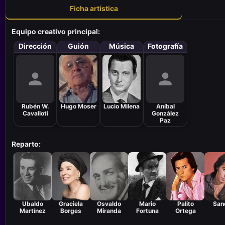
Ficha artística
Equipo creativo principal:
Dirección
Guión
Música
Fotografía
Rubén W.
Hugo Moser
Lucio Milena
Aníbal
Cavalloti
González
Paz
Reparto:
Ubaldo
Graciela
Osvaldo
Mario
Palito
San
Martínez
Borges
Miranda
Fortuna
Ortega