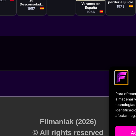
Su
Iglesias
perder el juicio
Veraneo en
Desconsolada
1973
España
Esposa
1957
1956
Para ofrecer
almacenar y/
tecnologías
identificaci
afectar nega
Filmaniak (2026)
© All rights reserved
A