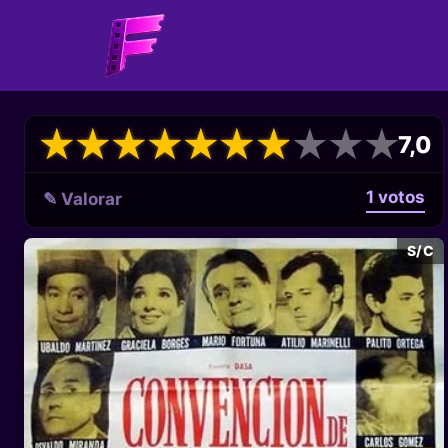
★
★
★
★
★
★
★
★
★
★
★
★
★
★
★
★
★
★
★
★
7,0
1 votos
✎ Valorar
S/C