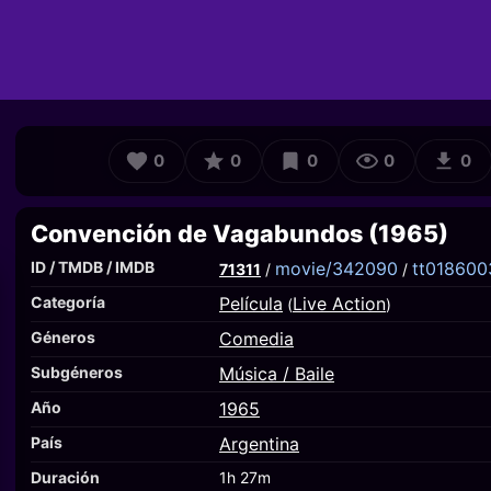
0
0
0
0
0
Convención de Vagabundos (1965)
ID / TMDB / IMDB
movie/342090
tt018600
71311
/
/
Categoría
Película
Live Action
(
)
Géneros
Comedia
Subgéneros
Música / Baile
Año
1965
País
Argentina
Duración
1h 27m