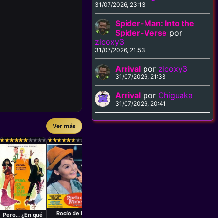
31/07/2026, 23:13
Spider-Man: Into the
Spider-Verse
por
zicoxy3
31/07/2026, 21:53
Arrival
por
zicoxy3
31/07/2026, 21:33
Arrival
por
Chiguaka
31/07/2026, 20:41
Ver más
Película
Película
Películ
José María
Enrique
Julio S
★
★
★
★
★
★
★
★
★
★
★
★
★
★
★
★
★
★
★
★
★
★
★
★
★
★
★
★
★
★
★
★
★
★
★
★
★
★
★
★
★
★
★
★
★
★
★
★
★
★
★
★
★
★
★
★
★
★
★
★
★
★
★
★
★
★
★
★
★
★
★
★
★
★
★
★
★
★
★
★
★
★
★
★
★
★
★
★
★
★
Forqué
Carreras
Buscando a
My First
La Her
Mónica
Girlfriend
Menti
1962
1966
195
Película
Película
Luis Lucia
José Luis
Sáenz de
Rocío de la
Pero... ¿En qué
Heredia