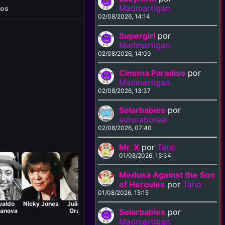
Madmartigan
eos
02/08/2026, 14:14
Supergirl
por
Madmartigan
02/08/2026, 14:09
Cinema Paradiso
por
Madmartigan
02/08/2026, 13:37
Solarbabies
por
auroraboreal
02/08/2026, 07:40
Mr. X
por
Tano
01/08/2026, 15:34
Medusa Against the Son
of Hercules
por
Tano
01/08/2026, 15:15
valdo
Nicky Jones
Julio De
Germán
Roberto
Jesús
Mar
ranova
Grazia
Vega
Bordoni
Pampín
Solarbabies
por
Madmartigan