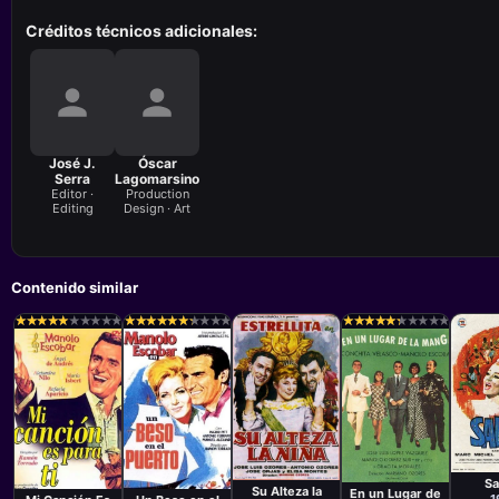
Créditos técnicos adicionales:
José J.
Óscar
Serra
Lagomarsino
Editor ·
Production
Editing
Design · Art
Contenido similar
★
★
★
★
★
★
★
★
★
★
★
★
★
★
★
★
★
★
★
★
★
★
★
★
★
★
★
★
★
★
★
★
★
★
★
★
★
★
★
★
★
★
★
★
★
★
★
★
★
★
★
★
★
★
★
★
★
★
★
★
Pelíc
Película
Película
Rafae
Película
Película
Mariano
Mariano
Ramón
Ramón
Ozores
S
Ozores
Torrado
Torrado
Su Alteza la
En un Lugar de
Puchol
Puchol
1