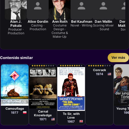
Alan J.
Alixe Gordin
Ann Roth
Bel Kaufman
Dan Wallin
Denn
Pakula
Casting ·
Costume
Novel · Writing
Scoring Mixer
Maitla
Production
Design ·
· Sound
Producer ·
Soun
Costume &
Production
Make-Up
Contenido similar
Ver más
Película
Martin Ritt
★
★
★
★
★
★
★
★
★
★
★
★
★
★
★
★
★
★
★
★
★
★
★
★
★
★
★
★
★
★
★
★
★
★
★
★
★
★
★
★
★
★
★
★
★
★
★
★
★
★
★
★
★
★
★
★
★
★
★
★
Conrack
1974
Película
Películ
Película
Krzysztof
Volker
Película
Mike Nichols
Zanussi
Schlön
James Clavell
Camouflage
Young T
Carnal
1977
19
To Sir, with
Knowledge
Love
1971
1967