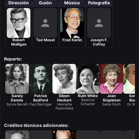
Dirección
Guión
Música
Fotografía
Robert
Tad Mosel
Fred Karlin
Joseph F.
Mulligan
Coffey
Reparto:
Sandy
Patrick
Eileen
Ruth White
Jean
Sorre
Dennis
Bedford
Heckart
Beatrice
Stapleton
Book
Schacter
Sylvia Barrett
Paul Barringer
Henrietta
Sadie Finch
Dr. Bes
Pastorfield
Créditos técnicos adicionales: