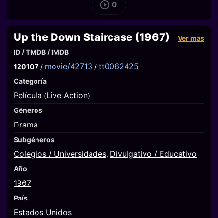
0
Up the Down Staircase (1967)
Ver más
ID / TMDB / IMDB
movie/42713
tt0062425
120107
/
/
Categoría
Película
Live Action
(
)
Géneros
Drama
Subgéneros
Colegios / Universidades
Divulgativo / Educativo
,
Año
1967
País
Estados Unidos