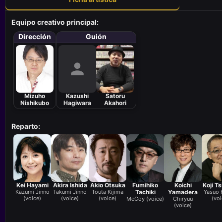
Equipo creativo principal:
Dirección
Guión
Mizuho
Kazushi
Satoru
Nishikubo
Hagiwara
Akahori
Reparto:
Kei Hayami
Akira Ishida
Akio Otsuka
Fumihiko
Koichi
Koji Ts
Kazumi Jinno
Takumi Jinno
Touta Kijima
Tachiki
Yamadera
Yasuo
(voice)
(voice)
(voice)
(voi
McCoy (voice)
Chiryuu
(voice)