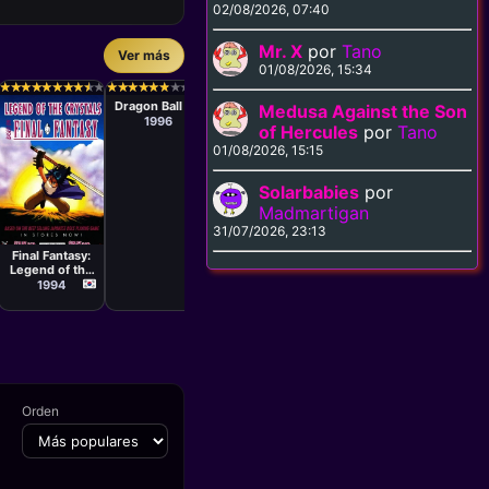
02/08/2026, 07:40
Mr. X
por
Tano
Ver más
01/08/2026, 15:34
Serie
Serie
Serie
Serie
Osamu Kasai,
Daisuke
Takashi Anno
Hideaki
★
★
★
★
★
★
★
★
★
★
★
★
★
★
★
★
★
★
★
★
★
★
★
★
★
★
★
★
★
★
★
★
★
★
★
★
★
★
★
★
★
★
★
★
★
★
★
★
★
★
★
★
★
★
★
★
★
★
★
★
★
★
★
★
★
★
★
★
★
★
★
★
★
★
★
★
★
★
★
★
★
★
★
★
★
★
★
★
★
★
Mitsuo
Nishio,
Hiroki 
Dragon Ball GT
DBZ
Blood Reign:
His and
Medusa Against the Son
Hashimoto,
Shigeyasu
Ken An
Curse of the
Circums
1996
1989
Yoshihiro
Yamauchi,
Masahi
of Hercules
por
Tano
Ueda,
Yoshihiro
Otsuka,
Yoma
1989
199
Kazuhito
Ueda, Mitsuo
Kenichi
01/08/2026, 15:15
Kikuchi,
Hashimoto,
Takahiro
Kazuhito
Imamura,
Kikuchi,
Solarbabies
por
Hidehiko
Junichi Fujise,
Kadota
Minoru
Madmartigan
Okazaki,
Serie
Masahiro
31/07/2026, 23:13
Naoto Kanda,
Hosoda,
Rintaro,
Osamu Kasai,
Final Fantasy:
Tomihiko
Kazuhisa
Legend of the
Ohkubo
Takenouchi
Crystals
1994
Orden