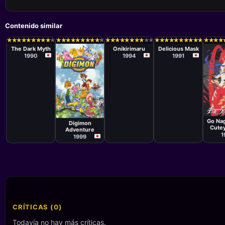
Contenido similar
Serie
Serie
Serie
Takashi Anno
Takao Kato
★
★
★
★
★
★
★
★
★
★
★
★
★
★
★
★
★
★
★
★
★
★
★
★
★
★
★
★
★
★
★
★
★
★
★
★
★
★
★
★
★
★
★
★
★
★
★
★
★
★
★
★
★
★
★
★
★
★
★
★
★
★
★
★
★
★
★
★
★
★
★
★
★
★
★
★
★
★
★
★
★
★
★
★
★
★
★
★
The Dark Myth
Onikirimaru
Delicious Mask
1990
1994
1991
Seri
Serie
Yasu
Hiroyuki
Nag
Kakudou
Go Nag
Digimon
Cute
Adventure
1
1999
CRÍTICAS (0)
Todavía no hay más críticas.