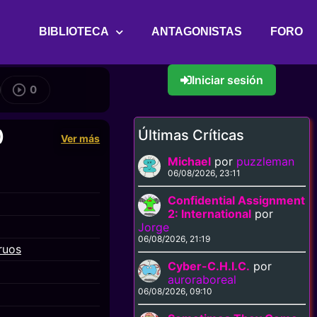
BIBLIOTECA
ANTAGONISTAS
FORO
Iniciar sesión
0
Últimas Críticas
)
Ver más
Michael
por
puzzleman
06/08/2026, 23:11
Confidential Assignment
2: International
por
Jorge
06/08/2026, 21:19
ruos
Cyber-C.H.I.C.
por
auroraboreal
06/08/2026, 09:10