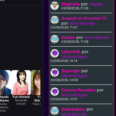
Magnolia
por
respag
03/08/2026, 21:29
Assault on Precinct 13
por
auroraboreal
03/08/2026, 11:47
Kaidan
por
auroraboreal
03/08/2026, 11:08
Labyrinth
por
Madmartigan
02/08/2026, 14:14
Supergirl
por
Madmartigan
02/08/2026, 14:09
Cinema Paradiso
por
Madmartigan
hiyuki
Yuri Amano
Yuri
02/08/2026, 13:37
ikawa
Murasaki
Shiratori
(voice)
zuma
Yuka (voice)
ashiro
Solarbabies
por
oice)
auroraboreal