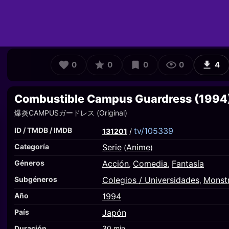
0
0
0
0
4
Combustible Campus Guardress (1994
爆炎CAMPUSガードレス (Original)
ID / TMDB / IMDB
tv/105339
131201
/
Categoría
Serie
Anime
(
)
Géneros
Acción
Comedia
Fantasía
,
,
Subgéneros
Colegios / Universidades
Monst
,
Año
1994
País
Japón
Duración
30 min