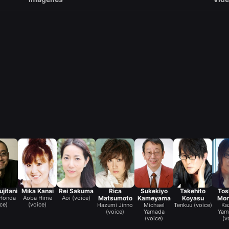
ujitani
Mika Kanai
Rei Sakuma
Rica
Sukekiyo
Takehito
Tos
 Honda
Aoba Hime
Aoi (voice)
Matsumoto
Kameyama
Koyasu
Mor
ce)
(voice)
Hazumi Jinno
Michael
Tenkuu (voice)
Ka
(voice)
Yamada
Yam
(voice)
(v