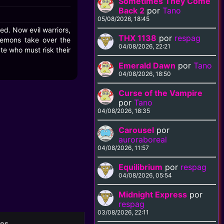
Sometimes They Come
Back 2
por
Tano
05/08/2026, 18:45
ed. Now evil warriors,
THX 1138
por
respag
demons take over the
04/08/2026, 22:21
te who must risk their
Emerald Dawn
por
Tano
04/08/2026, 18:50
Curse of the Vampire
por
Tano
04/08/2026, 18:35
Carousel
por
auroraboreal
04/08/2026, 11:57
Equilibrium
por
respag
04/08/2026, 05:54
Midnight Express
por
respag
03/08/2026, 22:11
eos