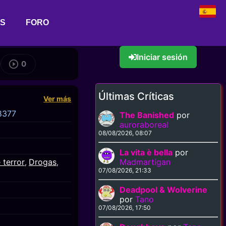
AS
FORO
Iniciar sesión
0
Últimas Críticas
Ver más
8377
The Banished
por
auroraboreal
08/08/2026, 08:07
La vita è bella
por
terror
Drogas
Madmartigan
,
,
07/08/2026, 21:33
Deadpool & Wolverine
por
Tano
07/08/2026, 17:50