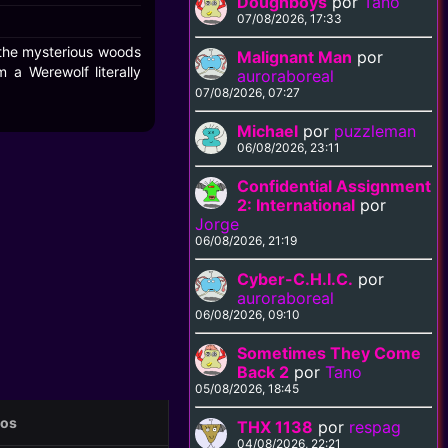
Doughboys
por
Tano
07/08/2026, 17:33
 the mysterious woods
Malignant Man
por
 a Werewolf literally
auroraboreal
07/08/2026, 07:27
Michael
por
puzzleman
06/08/2026, 23:11
Confidential Assignment
2: International
por
Jorge
06/08/2026, 21:19
Cyber-C.H.I.C.
por
auroraboreal
06/08/2026, 09:10
Sometimes They Come
Back 2
por
Tano
05/08/2026, 18:45
eos
THX 1138
por
respag
04/08/2026, 22:21