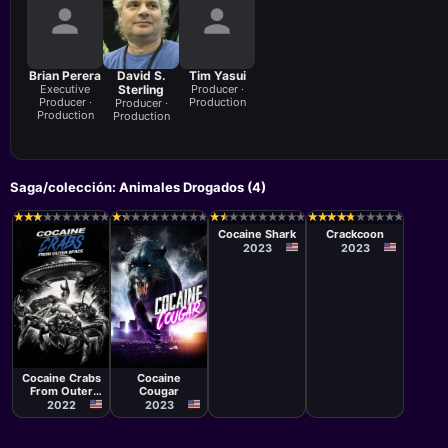
Brian Perera
David S.
Tim Yasui
Executive
Sterling
Producer ·
Producer ·
Production
Producer ·
Production
Production
Saga/colección: Animales Drogados (4)
Película
Película
Mark Polonia
Brad Twigg
★
★
★
★
★
★
★
★
★
★
★
★
★
★
★
★
★
★
★
★
★
★
★
★
★
★
★
★
★
★
★
★
★
★
★
★
★
★
★
★
★
★
★
★
★
★
★
★
★
★
★
★
★
★
★
★
★
★
★
★
★
★
★
★
★
★
★
★
★
★
★
★
★
★
★
★
★
★
★
★
Cocaine Shark
Crackcoon
2023
2023
Película
Película
Chuck Magee
Dustin
Ferguson,
Cocaine Crabs
Cocaine
Andy
From Outer
Cougar
Qualtrough
Space
2022
2023