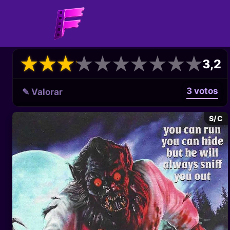
★
★
★
★
★
★
★
★
★
★
★
★
★
★
★
★
★
★
★
★
3,2
3 votos
✎ Valorar
S/C