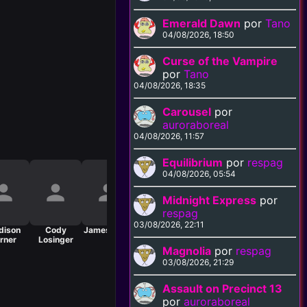
Emerald Dawn
por
Tano
04/08/2026, 18:50
Curse of the Vampire
por
Tano
04/08/2026, 18:35
Carousel
por
auroraboreal
04/08/2026, 11:57
Equilibrium
por
respag
04/08/2026, 05:54
Midnight Express
por
respag
03/08/2026, 22:11
dison
Cody
James Kelly
rner
Losinger
Magnolia
por
respag
03/08/2026, 21:29
Assault on Precinct 13
por
auroraboreal