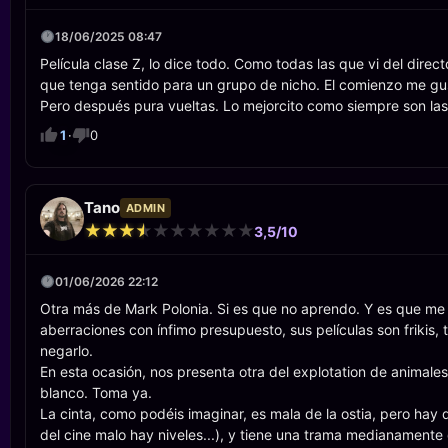
18/06/2025 08:47
Película clase Z, lo dice todo. Como todas las que vi del direc
que tenga sentido para un grupo de nicho. El comienzo me gu
Pero después pura vueltas. Lo mejorcito como siempre son las 
1
·
0
Tano
ADMIN
★
★
★
★
★
★
★
★
★
★
★
★
★
★
★
★
★
★
★
★
3,5/10
01/06/2026 22:12
Otra más de Mark Polonia. Si es que no aprendo. Y es que me 
aberraciones con ínfimo presupuesto, sus películas son frikis
negarlo.
En esta ocasión, nos presenta otra del explotation de animales
blanco. Toma ya.
La cinta, como podéis imaginar, es mala de la ostia, pero hay
del cine malo hay niveles...), y tiene una trama medianament