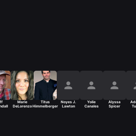
ff
Marie
Titus
Noyes J.
Yolie
Alyssa
Ad
ndall
DeLorenzo
Himmelberger
Lawton
Canales
Spicer
Tu