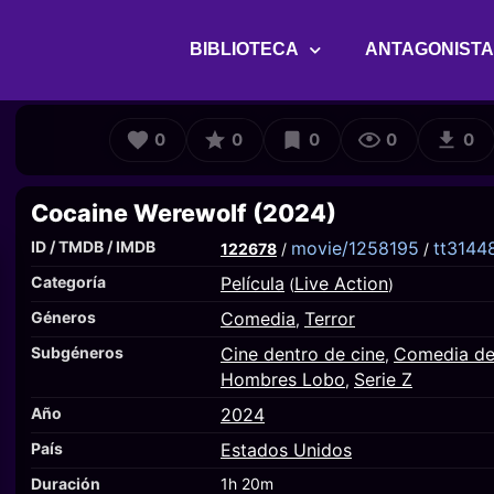
BIBLIOTECA
ANTAGONIST
0
0
0
0
0
Cocaine Werewolf (2024)
ID / TMDB / IMDB
movie/1258195
tt3144
122678
/
/
Categoría
Película
Live Action
(
)
Géneros
Comedia
Terror
,
Subgéneros
Cine dentro de cine
Comedia de 
,
Hombres Lobo
Serie Z
,
Año
2024
País
Estados Unidos
Duración
1h 20m