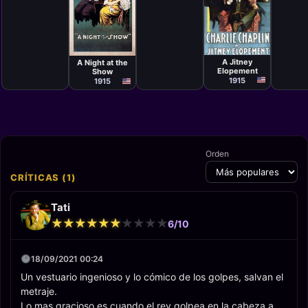
Cortometraje
Cortometraje
Charlie
Charlie
Chaplin
Chaplin
A Jitney
A Night at the
Elopement
Show
1915
1915
Orden
CRÍTICAS (1)
Tati
★
★
★
★
★
★
★
★
★
★
★
★
★
★
★
★
★
★
★
★
6/10
18/09/2021 00:24
Un vestuario ingenioso y lo cómico de los golpes, salvan el
metraje.
Lo mas gracioso es cuando el rey golpea en la cabeza a