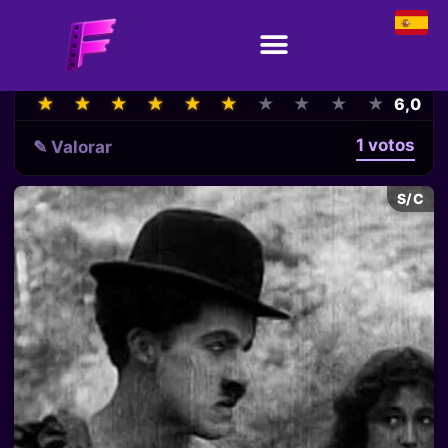
★
★
★
★
★
★
★
★
★
★
★
★
★
★
★
★
★
★
★
★
6,0
1 votos
✎ Valorar
S/C