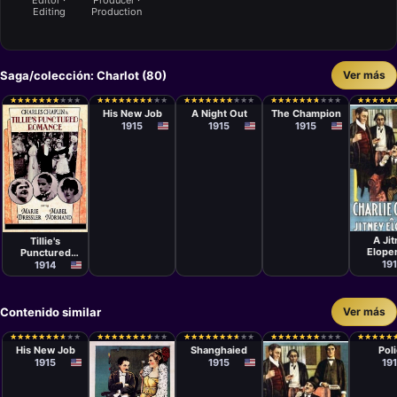
Editor ·
Producer ·
Editing
Production
Saga/colección: Charlot (80)
Ver más
Cortometraje
Cortometraje
Cortometraje
Charlie
Charlie
Charlie
★
★
★
★
★
★
★
★
★
★
★
★
★
★
★
★
★
★
★
★
★
★
★
★
★
★
★
★
★
★
★
★
★
★
★
★
★
★
★
★
★
★
★
★
★
★
★
★
★
★
★
★
★
★
★
★
★
★
★
★
★
★
★
★
★
★
★
★
★
★
★
★
★
★
★
★
★
★
★
★
★
★
★
★
★
★
★
★
★
★
Chaplin
Chaplin
Chaplin
His New Job
A Night Out
The Champion
1915
1915
1915
Cortom
Película
Charli
Mack Sennett
Chapli
A Ji
Tillie's
Elope
Punctured
19
Romance
1914
Contenido similar
Ver más
Cortometraje
Cortometraje
Cortom
Charlie
Charlie
Charli
★
★
★
★
★
★
★
★
★
★
★
★
★
★
★
★
★
★
★
★
★
★
★
★
★
★
★
★
★
★
★
★
★
★
★
★
★
★
★
★
★
★
★
★
★
★
★
★
★
★
★
★
★
★
★
★
★
★
★
★
★
★
★
★
★
★
★
★
★
★
★
★
★
★
★
★
★
★
★
★
★
★
★
★
★
★
★
★
★
★
Chaplin
Chaplin
Chapli
His New Job
Shanghaied
Pol
1915
1915
19