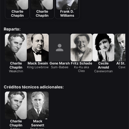
Charlie
Charlie
Frank D.
Chaplin
Chaplin
Williams
Reparto:
Charlie
Mack Swain
Gene Marsh
Fritz Schade
Cecile
Al St. 
Chaplin
King Lowbrow
Sum-Babee
Ku-Ku aka
Arnold
Cavem
Cleo
Weakchin
Cavewoman
Créditos técnicos adicionales:
Charlie
Mack
Chaplin
Sennett