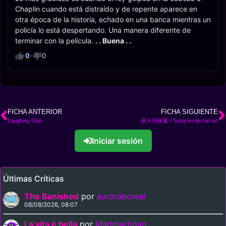
Chaplin cuando está distraído y de repente aparece en
otra época de la historia, echado en una banca mientras un
policía lo está despertando. Una manera diferente de
terminar con la película.
. . Buena . .
0
·
0
FICHA ANTERIOR
FICHA SIGUIENTE
Laughing Gas
唐人街探案 / Tang ren jie tan an
Iniciar sesión
Últimas Críticas
The Banished
por
auroraboreal
08/08/2026, 08:07
La vita è bella
por
Madmartigan