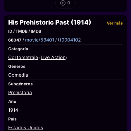
0
His Prehistoric Past (1914)
Ver más
ID / TMDB / IMDB
movie/53401
tt0004102
68047
/
/
Categoría
Cortometraje
Live Action
(
)
Géneros
Comedia
Subgéneros
Prehistoria
Año
1914
País
Estados Unidos