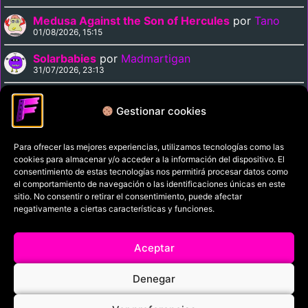
Medusa Against the Son of Hercules
por
Tano
01/08/2026, 15:15
Solarbabies
por
Madmartigan
31/07/2026, 23:13
Spider-Man: Into the Spider-Verse
por
zicoxy3
31/07/2026, 21:53
Gestionar cookies
Para ofrecer las mejores experiencias, utilizamos tecnologías como las
Política de privacidad
cookies para almacenar y/o acceder a la información del dispositivo. El
Términos y condiciones
consentimiento de estas tecnologías nos permitirá procesar datos como
el comportamiento de navegación o las identificaciones únicas en este
Política de cookies
sitio. No consentir o retirar el consentimiento, puede afectar
negativamente a ciertas características y funciones.
Aviso Legal
Filmaniak (2026)
Aceptar
© All rights reserved
Denegar
RRSS