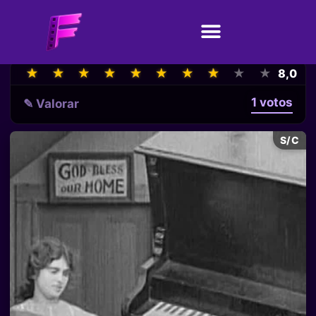
★
★
★
★
★
★
★
★
★
★
★
★
★
★
★
★
★
★
★
★
8,0
1 votos
✎ Valorar
S/C