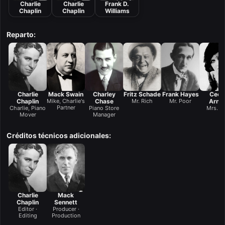
Charlie
Charlie
Frank D.
Chaplin
Chaplin
Williams
Reparto:
Charlie
Mack Swain
Charley
Fritz Schade
Frank Hayes
Cecil
Chaplin
Mike, Charlie's
Chase
Mr. Rich
Mr. Poor
Arnol
Partner
Charlie, Piano
Piano Store
Mrs. R
Mover
Manager
Créditos técnicos adicionales:
Charlie
Mack
Chaplin
Sennett
Editor ·
Producer ·
Editing
Production