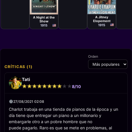
Cortometraje
Cortometraje
Charlie
Charlie
Chaplin
Chaplin
A Jitney
A Night at the
Elopement
Show
1915
1915
Orden
CRÍTICAS (1)
Tati
★
★
★
★
★
★
★
★
★
★
★
★
★
★
★
★
★
★
★
★
8/10
27/08/2021 02:08
Charlot trabaja en una tienda de pianos de la época y un
día tiene que entregar un piano a un millonario y
embargarle otro a un pobre hombre que no
puede pagarlo. Raro es que se mete en problemas, al