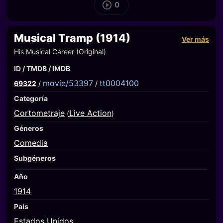
0
Musical Tramp (1914)
Ver más
His Musical Career (Original)
ID / TMDB / IMDB
movie/53397
tt0004100
69322
/
/
Categoría
Cortometraje
Live Action
(
)
Géneros
Comedia
Subgéneros
Año
1914
País
Estados Unidos