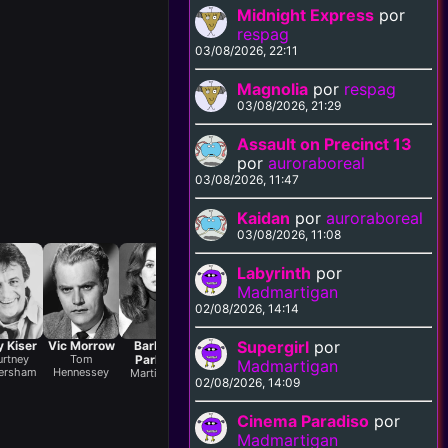
Midnight Express
por
respag
03/08/2026, 22:11
Magnolia
por
respag
03/08/2026, 21:29
Assault on Precinct 13
por
auroraboreal
03/08/2026, 11:47
Kaidan
por
auroraboreal
03/08/2026, 11:08
Labyrinth
por
Madmartigan
02/08/2026, 14:14
Supergirl
por
y Kiser
Vic Morrow
Barbara
Joanna
Jenny
Beverly
Bu
rtney
Tom
Parkins
Pettet
Sullivan
D'Angelo
Ol
Madmartigan
ersham
Hennessey
Martinique
Katherine
Honora
Miss Emmy
02/08/2026, 14:09
Hennessey
Houlihan
Cinema Paradiso
por
Madmartigan