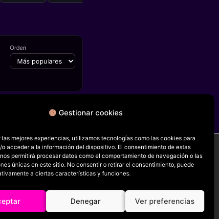
Bennett, Cyril
Coke, Joan
Kemp-Welch
Orden
Gestionar cookies
FICHA SIGUIENTE
Action
 las mejores experiencias, utilizamos tecnologías como las cookies para
o acceder a la información del dispositivo. El consentimiento de estas
 nos permitirá procesar datos como el comportamiento de navegación o las
ones únicas en este sitio. No consentir o retirar el consentimiento, puede
RRSS
tivamente a ciertas características y funciones.
ceptar
Denegar
Ver preferencias