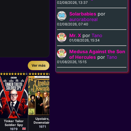
02/08/2026, 13:37
Solarbabies
por
auroraboreal
02/08/2026, 07:40
Mr. X
por
Tano
01/08/2026, 15:34
Medusa Against the Son
of Hercules
por
Tano
01/08/2026, 15:15
Ver más
Serie
Edgar Reitz
Serie
Serie
Boris Sagal,
Mario 
★
★
★
★
★
★
★
★
★
★
★
★
★
★
★
★
★
★
★
★
★
★
★
★
★
★
★
★
★
★
★
★
★
★
★
★
★
★
★
★
★
★
★
★
★
★
★
★
★
★
★
★
★
★
★
★
★
★
★
★
★
★
★
★
★
★
★
★
★
★
Heimat: A
David Greene,
Chronicle Of
Rich Man, Poor
Fortunat
Bill Bixby
Germany
Man
Jacin
1984
1976
198
Serie
Serie
Bill Bain,
John Irvin
Christopher
Upstairs,
Hodson,
Tinker Tailor
Downstairs
Raymond
Soldier Spy
Menmuir,
1971
1979
Derek