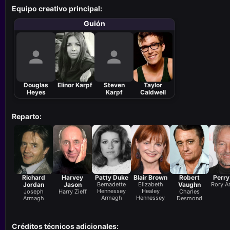
Equipo creativo principal:
Guión
Douglas
Elinor Karpf
Steven
Taylor
Heyes
Karpf
Caldwell
Reparto:
Richard
Harvey
Patty Duke
Blair Brown
Robert
Perry
Jordan
Jason
Bernadette
Elizabeth
Vaughn
Rory 
Hennessey
Healey
Joseph
Harry Zieff
Charles
Armagh
Hennessey
Armagh
Desmond
Créditos técnicos adicionales: