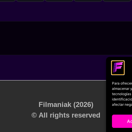
Para ofrecer
almacenar y/
tecnologías
identificaci
Filmaniak (2026)
afectar nega
© All rights reserved
A