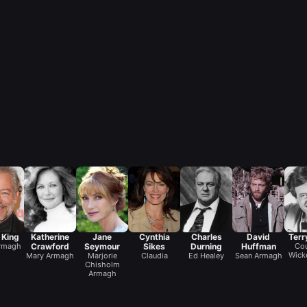
 King
Katherine
Jane
Cynthia
Charles
David
Terr
Armagh
Crawford
Seymour
Sikes
Durning
Huffman
Cou
Wick
Mary Armagh
Marjorie
Claudia
Ed Healey
Sean Armagh
Chisholm
Armagh