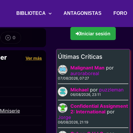
BIBLIOTECA
ANTAGONISTAS
FORO
Iniciar sesión
0
Últimas Críticas
ler
Ver más
Malignant Man
por
auroraboreal
07/08/2026, 07:27
Michael
por
puzzleman
06/08/2026, 23:11
Confidential Assignment
Miniserie
2: International
por
Jorge
06/08/2026, 21:19