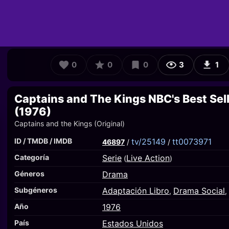
0
0
0
3
1
Captains and The Kings NBC's Best Sel
(1976)
Captains and the Kings (Original)
ID / TMDB / IMDB
tv/25149
tt0073971
46897
/
/
Categoría
Serie
Live Action
(
)
Géneros
Drama
Subgéneros
Adaptación Libro
Drama Social
,
,
Año
1976
País
Estados Unidos