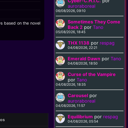
Cyber-C.H.I.C.
por
auroraboreal
06/08/2026, 09:10
Sometimes They Come
00s based on the novel
Back 2
por
Tano
05/08/2026, 18:45
THX 1138
por
respag
04/08/2026, 22:21
Emerald Dawn
por
Tano
04/08/2026, 18:50
Curse of the Vampire
por
Tano
04/08/2026, 18:35
Carousel
por
auroraboreal
04/08/2026, 11:57
Equilibrium
por
respag
eos
04/08/2026, 05:54