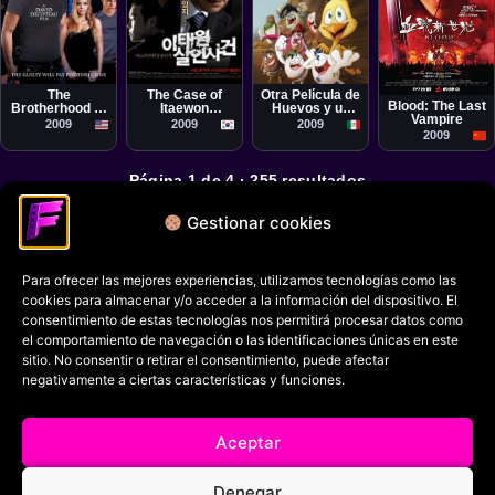
Película
Película
Película
Rodolfo Riva
Película
David DeCoteau
Hong Ki-seon
Palacio Alatriste,
Chris Nahon
Gabriel Riva
The
The Case of
Otra Película de
Palacio Alatriste
Blood: The Last
Brotherhood V:
Itaewon
Huevos y un
Vampire
Alumni
Homicide
Pollo
2009
2009
2009
2009
Página 1 de 4 · 255 resultados
2
3
4
1
Gestionar cookies
Para ofrecer las mejores experiencias, utilizamos tecnologías como las
Política de privacidad
cookies para almacenar y/o acceder a la información del dispositivo. El
Términos y condiciones
consentimiento de estas tecnologías nos permitirá procesar datos como
el comportamiento de navegación o las identificaciones únicas en este
Política de cookies
sitio. No consentir o retirar el consentimiento, puede afectar
negativamente a ciertas características y funciones.
Aviso Legal
Filmaniak (2026)
Aceptar
© All rights reserved
Denegar