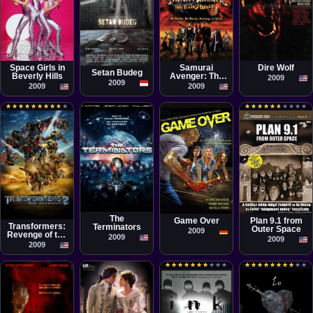
Película
Película
Película
Película
Kurando
Saptadji, Findo
Tim Colceri
Fred Olen Ray
Mitsutake
Purwono HW
Space Girls in
Samurai
Dire Wolf
Setan Budeg
Beverly Hills
Avenger: The
2009
2009
Blind Wolf
2009
2009
★
★
★
★
★
★
★
★
★
★
★
★
★
★
★
★
★
★
★
★
★
★
★
★
★
★
★
★
★
★
★
★
★
★
★
★
★
★
★
★
Película
Xavier S.
Cortometraje
Película
Película
Puslowski
Ernie Fosselius
Timo Rose
Michael Bay
The
Plan 9.1 from
Game Over
Transformers:
Terminators
Outer Space
2009
Revenge of the
2009
2009
Fallen
2009
★
★
★
★
★
★
★
★
★
★
★
★
★
★
★
★
★
★
★
★
★
★
★
★
★
★
★
★
★
★
★
★
★
★
★
★
★
★
★
★