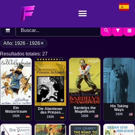
▦
Año: 1926 - 1926
✕
Resultados totales: 27
★
★
★
★
★
★
★
★
★
★
★
★
★
★
★
★
★
★
★
★
Película
Película
Película
Cortometraje
Ludwig Berger
King Vidor
Lotte Reiniger
His Taking
Ein
Bardelys the
Die Abenteuer
Ways
Walzertraum
Magnificent
des Prinzen
1926
Achmed
1926
1926
1926