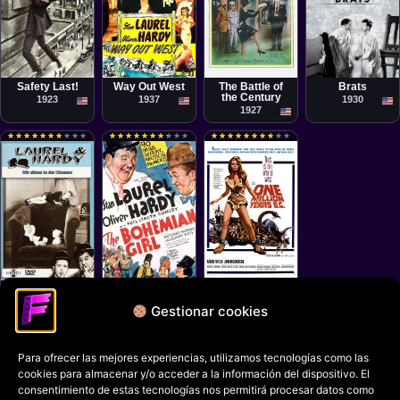
Película
Película
Cortometraje
Cortometraje
Fred C.
James W. Horne
Clyde Bruckman
James Parrott
Newmeyer, Sam
Taylor
Safety Last!
Way Out West
The Battle of
Brats
the Century
1923
1937
1930
1927
★
★
★
★
★
★
★
★
★
★
★
★
★
★
★
★
★
★
★
★
★
★
★
★
★
★
★
★
★
★
★
★
★
★
★
★
★
★
★
★
★
★
★
★
★
★
★
★
★
★
★
★
★
★
★
★
★
★
★
★
Película
Cortometraje
Película
Charley Rogers,
James W. Horne
Don Chaffey
James W. Horne
Helpmates
The Bohemian
One Million
Girl
Years B.C.
1932
Gestionar cookies
1936
1966
Para ofrecer las mejores experiencias, utilizamos tecnologías como las
Política de privacidad
cookies para almacenar y/o acceder a la información del dispositivo. El
Términos y condiciones
consentimiento de estas tecnologías nos permitirá procesar datos como