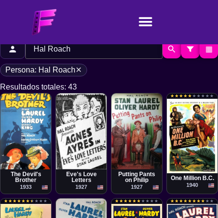
▦
Persona: Hal Roach
✕
Resultados totales: 43
★
★
★
★
★
★
★
★
★
★
★
★
★
★
★
★
★
★
★
★
Película
Película
Cortometraje
Cortometraje
Hal Roach,
Hal Roach, Hal
Leo McCarey
Clyde Bruckman
Charley Rogers
Roach, Jr.
The Devil's
Eve's Love
Putting Pants
One Million B.C.
Brother
Letters
on Philip
1940
1933
1927
1927
★
★
★
★
★
★
★
★
★
★
★
★
★
★
★
★
★
★
★
★
★
★
★
★
★
★
★
★
★
★
★
★
★
★
★
★
★
★
★
★
★
★
★
★
★
★
★
★
★
★
★
★
★
★
★
★
★
★
★
★