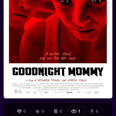
0
0
0
1
0