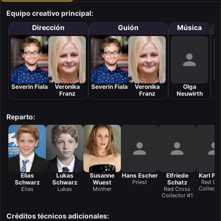
Equipo creativo principal:
Dirección
Guión
Música
F
Severin Fiala
Veronika
Severin Fiala
Veronika
Olga
Franz
Franz
Neuwirth
Reparto:
Elias
Lukas
Susanne
Hans Escher
Elfriede
Karl Pu
Schwarz
Schwarz
Wuest
Priest
Schatz
Red Cr
Collecto
Elias
Lukas
Mother
Red Cross
Collector #1
Créditos técnicos adicionales: