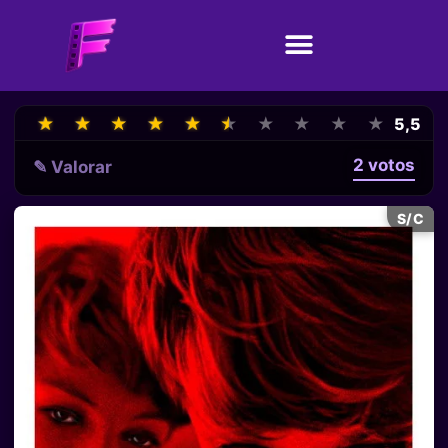
★
★
★
★
★
★
★
★
★
★
★
★
★
★
★
★
★
★
★
★
5,5
2 votos
✎ Valorar
S/C