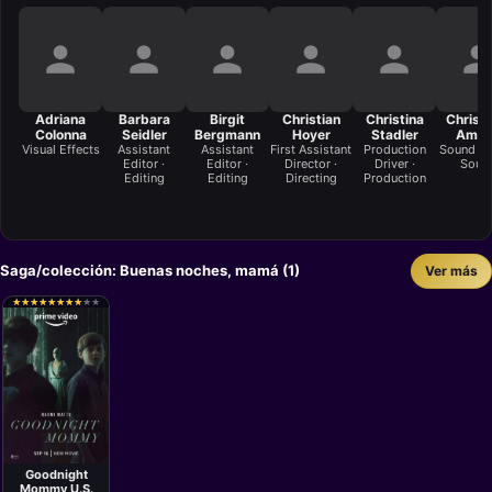
Adriana
Barbara
Birgit
Christian
Christina
Christ
Colonna
Seidler
Bergmann
Hoyer
Stadler
Aman
Visual Effects
Assistant
Assistant
First Assistant
Production
Sound Mi
Editor ·
Editor ·
Director ·
Driver ·
Soun
Editing
Editing
Directing
Production
Saga/colección: Buenas noches, mamá (1)
Ver más
★
★
★
★
★
★
★
★
★
★
★
★
★
★
★
★
★
★
★
★
Película
Matt Sobel
Goodnight
Mommy U.S.