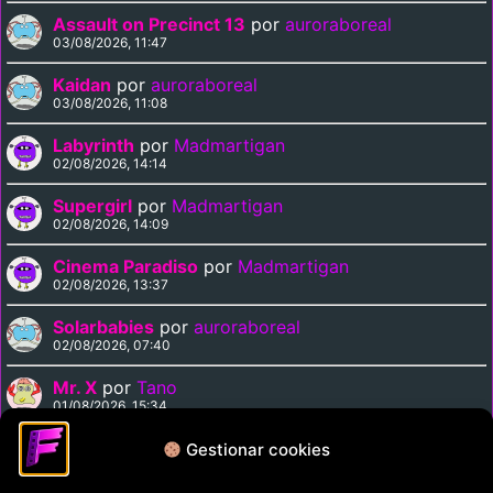
Assault on Precinct 13
por
auroraboreal
03/08/2026, 11:47
Kaidan
por
auroraboreal
03/08/2026, 11:08
Labyrinth
por
Madmartigan
02/08/2026, 14:14
Supergirl
por
Madmartigan
02/08/2026, 14:09
Cinema Paradiso
por
Madmartigan
02/08/2026, 13:37
Solarbabies
por
auroraboreal
02/08/2026, 07:40
Mr. X
por
Tano
01/08/2026, 15:34
Medusa Against the Son of Hercules
por
Tano
Gestionar cookies
01/08/2026, 15:15