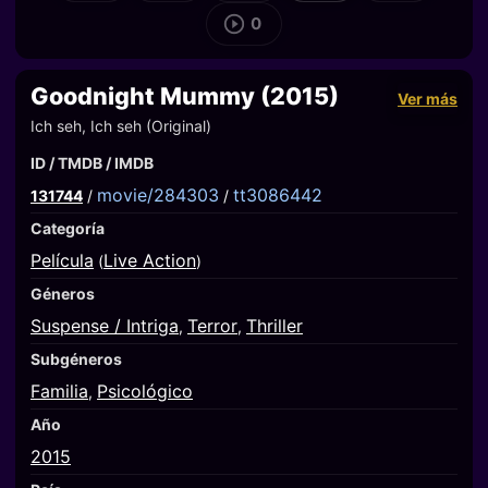
0
Goodnight Mummy (2015)
Ver más
Ich seh, Ich seh (Original)
ID / TMDB / IMDB
movie/284303
tt3086442
131744
/
/
Categoría
Película
Live Action
(
)
Géneros
Suspense / Intriga
Terror
Thriller
,
,
Subgéneros
Familia
Psicológico
,
Año
2015