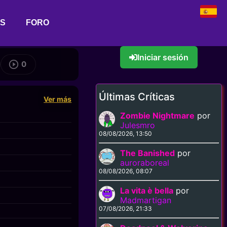
AS
FORO
Iniciar sesión
0
Últimas Críticas
Ver más
Zombie Nightmare
por
Julesmro
08/08/2026, 13:50
The Banished
por
auroraboreal
08/08/2026, 08:07
La vita è bella
por
Madmartigan
07/08/2026, 21:33