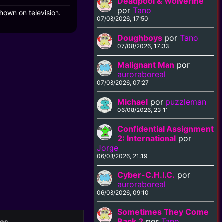
Deadpool & Wolverine
por
Tano
hown on television.
07/08/2026, 17:50
Doughboys
por
Tano
07/08/2026, 17:33
Malignant Man
por
auroraboreal
07/08/2026, 07:27
Michael
por
puzzleman
06/08/2026, 23:11
Confidential Assignment
2: International
por
Jorge
06/08/2026, 21:19
Cyber-C.H.I.C.
por
auroraboreal
06/08/2026, 09:10
Sometimes They Come
Back 2
por
Tano
eos