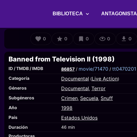
BIBLIOTECA
ANTAGONIST
0
0
0
0
0
Banned from Television II (1998)
ID / TMDB / IMDB
movie/71470
tt0470201
86857
/
/
Categoría
Documental
Live Action
(
)
Géneros
Documental
Terror
,
Subgéneros
Crimen
Secuela
Snuff
,
,
Año
1998
País
Estados Unidos
Duración
46 min
Productoras