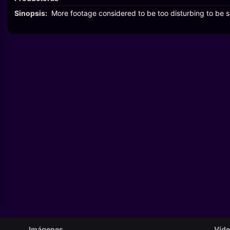
Sinopsis:
More footage considered to be too disturbing to be s
Imágenes
Víd