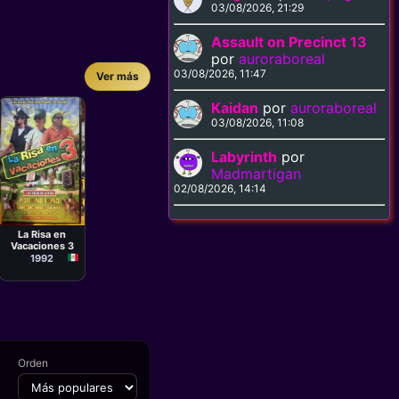
03/08/2026, 21:29
Assault on Precinct 13
por
auroraboreal
03/08/2026, 11:47
Ver más
Kaidan
por
auroraboreal
03/08/2026, 11:08
Labyrinth
por
Madmartigan
02/08/2026, 14:14
Documental
René Cardona
Jr.
La Risa en
Vacaciones 3
1992
Orden