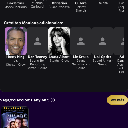
Boxleitner
Michael
Christian
O'Hare
Delenn
Bigg
Garibaldi
John Sheridan
Susan Ivanova
Jeffrey
Steph
Sinclair
Frankl
Créditos técnicos adicionales:
Henry Kingi
Ken Teaney
Laura Albert
Liz Sroka
Neil Spritz
Ada
Jr.
Sound Re-
Stunts · Crew
Sound
Sound Mixer ·
Buckn
Recording
Supervisor ·
Sound
Stunts · Crew
Assist
Mixer · Sound
Sound
Editor
Editi
Saga/colección: Babylon 5 (1)
Ver más
★
★
★
★
★
★
★
★
★
★
★
★
★
★
★
★
★
★
★
★