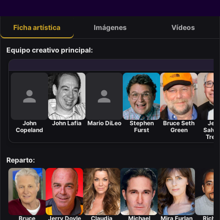
Ficha artística
Imágenes
Vídeos
Equipo creativo principal:
John
John Lafia
Mario DiLeo
Stephen
Bruce Seth
Jes
Copeland
Furst
Green
Salva
Trev
Reparto:
Bruce
Jerry Doyle
Claudia
Michael
Mira Furlan
Richa