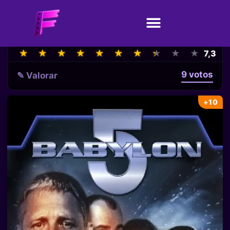
★
★
★
★
★
★
★
★
★
★
★
★
★
★
★
★
★
★
★
★
7,3
9 votos
✎ Valorar
+10