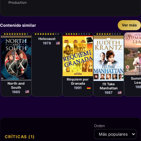
Production
Contenido similar
Ver más
Serie
Marvin J.
★
★
★
★
★
★
★
★
★
★
★
★
★
★
★
★
★
★
★
★
★
★
★
★
★
★
★
★
★
★
★
★
★
★
★
★
★
★
★
★
★
★
★
★
★
★
★
★
★
★
★
★
★
★
★
★
★
★
★
★
★
★
★
★
★
★
★
★
★
★
★
★
★
★
★
★
★
★
★
★
Chomsky
Holocaust
1978
Serie
Martyn
Serie
Serie
Kevin Connor,
Serie
Summ
Réquiem por
Richard T.
Lea
North and
Granada
I'll Take
Heffron, Larry
19
South
Peerce
1991
Manhattan
1985
1987
Orden
CRÍTICAS (1)