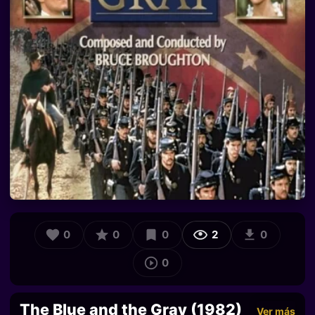
0
0
0
2
0
0
The Blue and the Gray (1982)
Ver más