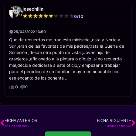
josechilin
★
★
★
★
★
★
★
★
★
★
★
★
★
★
★
★
★
★
★
★
6/10
25/04/2022 16:50
Que de recuerdos me trae esta miniserie ,esta y Norte y
Sur ,eran de las favoritas de mis padres,trata la Guerra de
Secesión ,desde otro punto de vista ,Joven hijo de
granjeros ,aficionado a la pintura o dibujo ,si no recuerdo
mal,decide dedicarse a este oficio,y empezar a trabajar
para el peródico de un familiar...muy recomendable con
ese encanto de los ochenta ...
0
·
0
FICHA ANTERIOR
FICHA SIGUIENTE
To Hell and Back
Стачка / Stachka