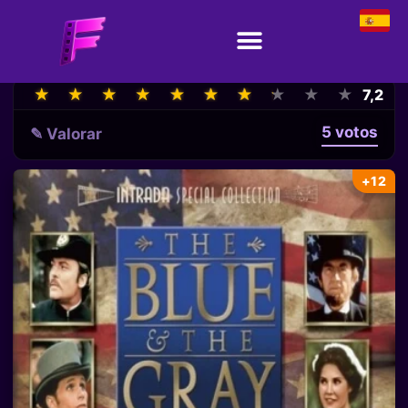
★
★
★
★
★
★
★
★
★
★
★
★
★
★
★
★
★
★
★
★
7,2
5 votos
✎ Valorar
+12