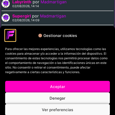
Labyrinth
por
Madmartigan
02/08/2026, 14:14
Supergirl
por
Madmartigan
02/08/2026, 14:09
Cinema Paradiso
por
Madmartigan
02/08/2026, 13:37
Gestionar cookies
Para ofrecer las mejores experiencias, utilizamos tecnologías como las
Política de privacidad
cookies para almacenar y/o acceder a la información del dispositivo. El
Términos y condiciones
consentimiento de estas tecnologías nos permitirá procesar datos como
el comportamiento de navegación o las identificaciones únicas en este
Política de cookies
sitio. No consentir o retirar el consentimiento, puede afectar
negativamente a ciertas características y funciones.
Aviso Legal
Filmaniak (2026)
Aceptar
© All rights reserved
Denegar
RRSS
Ver preferencias