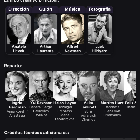
Dirección
Guión
Música
Fotografía
Anatole
Arthur
Alfred
Jack
Litvak
Laurents
Newman
Hildyard
Reparto:
Ingrid
Yul Brynner
Helen Hayes
Akim
Martita Hunt
Felix Ay
Bergman
General Sergei
Dowager
Tamiroff
Baroness
Chamber
Pavlovich
Empress
Elena von
Anna Koreff /
Boris
Bounine
Maria
Livenbaum
Anastasia
Adreivich
Feodorovna
Chernov
Créditos técnicos adicionales: