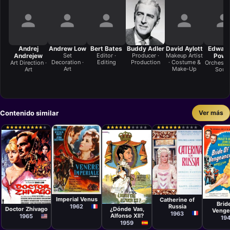
Andrej
Andrew Low
Bert Bates
Buddy Adler
David Aylott
Edward
Andrejew
Set
Editor ·
Producer ·
Makeup Artist
Powel
Decoration ·
Editing
Production
· Costume &
Art Direction ·
Orchestra
Art
Make-Up
Art
Soun
Contenido similar
Ver más
★
★
★
★
★
★
★
★
★
★
★
★
★
★
★
★
★
★
★
★
★
★
★
★
★
★
★
★
★
★
★
★
★
★
★
★
★
★
★
★
★
★
★
★
★
★
★
★
★
★
★
★
★
★
★
★
★
★
★
★
Película
Película
Películ
Jean
Umberto
Película
Película
Mitche
Delannoy
Lenzi
Imperial Venus
David Lean
Luis César
Catherine of
Leisen
Brid
Amadori
Russia
1962
Doctor Zhivago
¿Dónde Vas,
Venge
1963
Alfonso XII?
1965
19
1959