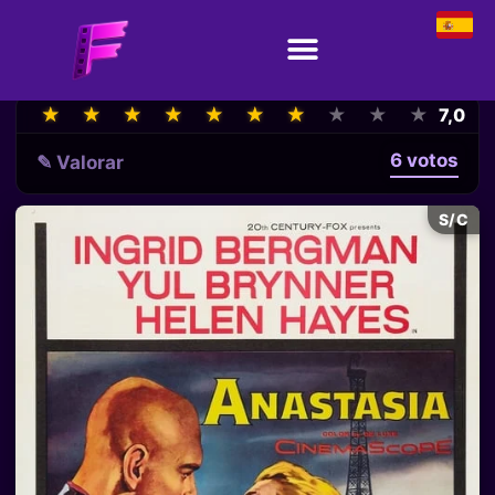
★
★
★
★
★
★
★
★
★
★
★
★
★
★
★
★
★
★
★
★
7,0
6 votos
✎ Valorar
S/C