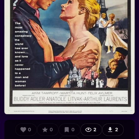
0
0
0
2
2