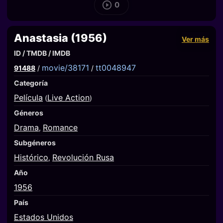
0
Anastasia (1956)
Ver más
ID / TMDB / IMDB
movie/38171
tt0048947
91488
/
/
Categoría
Película
Live Action
(
)
Géneros
Drama
Romance
,
Subgéneros
Histórico
Revolución Rusa
,
Año
1956
País
Estados Unidos