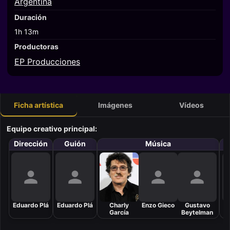
Argentina
Duración
1h 13m
Productoras
EP Producciones
Ficha artística
Imágenes
Vídeos
Equipo creativo principal:
Dirección
Guión
Música
F
Eduardo Plá
Eduardo Plá
Charly
Enzo Gieco
Gustavo
J
García
Beytelman
C