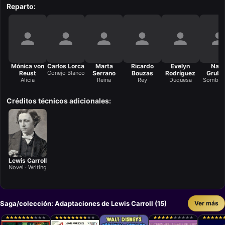
Reparto:
Mónica von
Carlos Lorca
Marta
Ricardo
Evelyn
Nan
Reust
Conejo Blanco
Serrano
Bouzas
Rodríguez
Grube
Alicia
Reina
Rey
Duquesa
Sombrer
Créditos técnicos adicionales:
Lewis Carroll
Novel · Writing
Saga/colección: Adaptaciones de Lewis Carroll (15)
Ver más
★
★
★
★
★
★
★
★
★
★
★
★
★
★
★
★
★
★
★
★
★
★
★
★
★
★
★
★
★
★
★
★
★
★
★
★
★
★
★
★
★
★
★
★
★
★
★
★
★
★
★
★
★
★
★
★
★
★
★
★
★
★
★
★
★
★
★
★
★
★