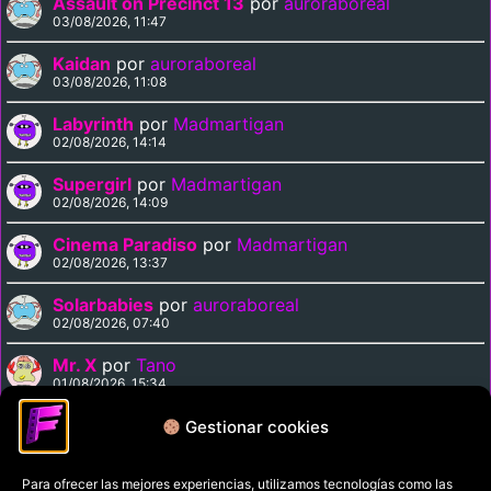
Assault on Precinct 13
por
auroraboreal
03/08/2026, 11:47
Kaidan
por
auroraboreal
03/08/2026, 11:08
Labyrinth
por
Madmartigan
02/08/2026, 14:14
Supergirl
por
Madmartigan
02/08/2026, 14:09
Cinema Paradiso
por
Madmartigan
02/08/2026, 13:37
Solarbabies
por
auroraboreal
02/08/2026, 07:40
Mr. X
por
Tano
01/08/2026, 15:34
Medusa Against the Son of Hercules
por
Tano
Gestionar cookies
01/08/2026, 15:15
Para ofrecer las mejores experiencias, utilizamos tecnologías como las