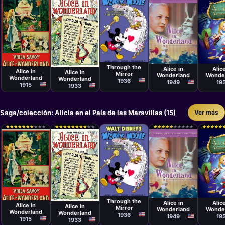
Cortometraje
Película
Películ
Película
Película
David Hand
Dallas Bower,
Clyde
W.W. Young
Norman Z.
Lou Bunin,
Geroni
Through the
McLeod
Alice in
Alice
Marc
Wilfre
Alice in
Alice in
Mirror
Wonderland
Wonde
Maurette
Jackso
Wonderland
Wonderland
1936
Hamil
1949
19
1915
1933
Luske
Saga/colección: Alicia en el País de las Maravillas (15)
Ver más
★
★
★
★
★
★
★
★
★
★
★
★
★
★
★
★
★
★
★
★
★
★
★
★
★
★
★
★
★
★
★
★
★
★
★
★
★
★
★
★
★
★
★
★
★
★
★
★
★
★
★
★
★
★
★
★
★
★
★
★
★
★
★
★
★
★
★
★
★
★
Cortometraje
Película
Películ
Película
Película
David Hand
Dallas Bower,
Clyde
W.W. Young
Norman Z.
Lou Bunin,
Geroni
Through the
McLeod
Alice in
Alice
Marc
Wilfre
Alice in
Alice in
Mirror
Wonderland
Wonde
Maurette
Jackso
Wonderland
Wonderland
1936
Hamil
1949
19
1915
1933
Luske