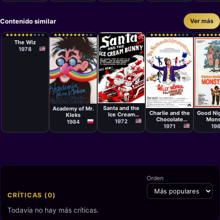
Contenido similar
Ver más
Película
Sidney Lumet
★
★
★
★
★
★
★
★
★
★
★
★
★
★
★
★
★
★
★
★
★
★
★
★
★
★
★
★
★
★
★
★
★
★
★
★
★
★
★
★
★
★
★
★
★
★
★
★
★
★
★
★
★
★
★
★
★
★
★
★
★
★
★
★
★
★
★
★
★
★
The Wiz
1978
Película
Película
Película
Películ
R. Winer
Krzysztof
Mel Stuart
Antoni
Gradowski
Santa and the
Academy of Mr.
Merce
Charlie and the
Good Nig
Ice Cream
Kleks
Chocolate
Mons
Bunny
1972
1984
Factory
1971
19
Orden
CRÍTICAS (0)
Todavía no hay más críticas.