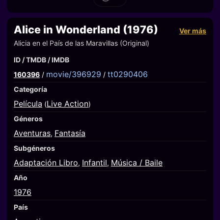
Alice in Wonderland (1976)
Ver más
Alicia en el País de las Maravillas (Original)
ID / TMDB / IMDB
movie/396929
tt0290406
160396
/
/
Categoría
Película
Live Action
(
)
Géneros
Aventuras
Fantasía
,
Subgéneros
Adaptación Libro
Infantil
Música / Baile
,
,
Año
1976
País