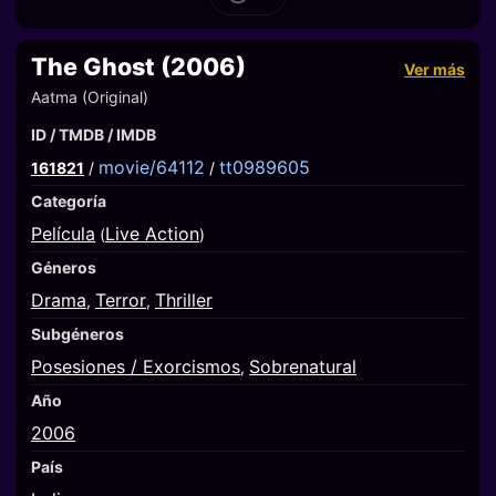
The Ghost (2006)
Ver más
Aatma (Original)
ID / TMDB / IMDB
movie/64112
tt0989605
161821
/
/
Categoría
Película
Live Action
(
)
Géneros
Drama
Terror
Thriller
,
,
Subgéneros
Posesiones / Exorcismos
Sobrenatural
,
Año
2006
País