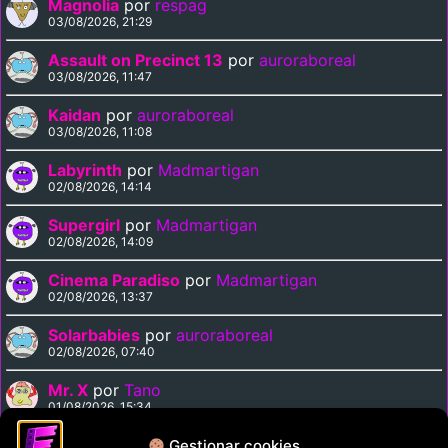
Magnolia
por
respag
03/08/2026, 21:29
Assault on Precinct 13
por
auroraboreal
03/08/2026, 11:47
Kaidan
por
auroraboreal
03/08/2026, 11:08
Labyrinth
por
Madmartigan
02/08/2026, 14:14
Supergirl
por
Madmartigan
02/08/2026, 14:09
Cinema Paradiso
por
Madmartigan
02/08/2026, 13:37
Solarbabies
por
auroraboreal
02/08/2026, 07:40
Mr. X
por
Tano
01/08/2026, 15:34
Medusa Against the Son of Hercules
por
Tano
Gestionar cookies