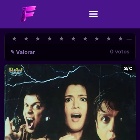
★
★
★
★
★
★
★
★
★
★
★
★
★
★
★
★
★
★
★
★
—
0 votos
✎ Valorar
S/C