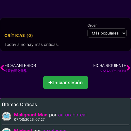
Orden
CRÍTICAS (0)
Todavía no hay más críticas.
FICHA ANTERIOR
FICHA SIGUIENTE
惊雷传说之无界
도어락 / Do-eo-lak
Iniciar sesión
Últimas Críticas
Malignant Man
por
auroraboreal
07/08/2026, 07:27
Michael
por
puzzleman