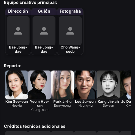
Equipo creativo principal:
Dirección
Guión
Fotografía
Bae Jong-
Bae Jong-
Cho Wang-
dae
dae
seob
Reparto:
Kim See-eun
Yeom Hye-
Park Ji-hu
Lee Ju-won
Kang Jin-ah
Jo Dae
Hee-ju
ran
Eun-yeong
Hyung-ju
So-eun
Ki-wo
Young-nam
Créditos técnicos adicionales: