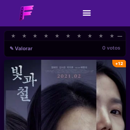
★
★
★
★
★
★
★
★
★
★
★
★
★
★
★
★
★
★
★
★
—
0 votos
✎ Valorar
+12