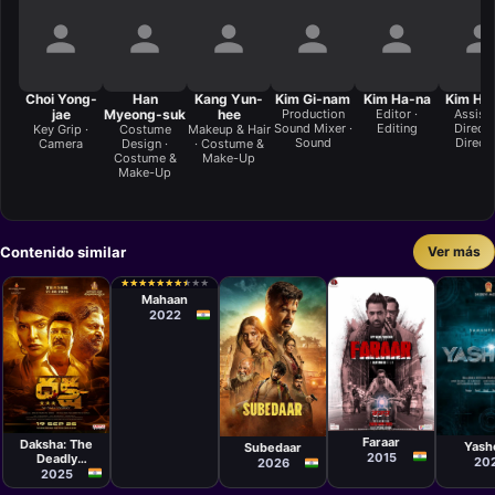
Choi Yong-
Han
Kang Yun-
Kim Gi-nam
Kim Ha-na
Kim Han
jae
Myeong-suk
hee
Production
Editor ·
Assist
Sound Mixer ·
Editing
Directo
Key Grip ·
Costume
Makeup & Hair
Sound
Direct
Camera
Design ·
· Costume &
Costume &
Make-Up
Make-Up
Contenido similar
Ver más
Película
Karthik
★
★
★
★
★
★
★
★
★
★
★
★
★
★
★
★
★
★
★
★
Subbaraj
Mahaan
2022
Película
Película
Películ
Película
Baljit Singh
Vamsee
Haree
Suresh Triveni
Deo
Krishna Malla
Naraya
Faraar
Daksha: The
Yash
Subedaar
Hari S
2015
Deadly
20
2026
Conspiracy
2025