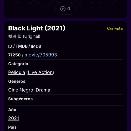
0
Black Light (2021)
Ver más
빛과 철 (Original)
ID / TMDB / IMDB
movie/705993
71250
/
Categoría
Película
Live Action
(
)
Géneros
Cine Negro
Drama
,
Subgéneros
Año
2021
País