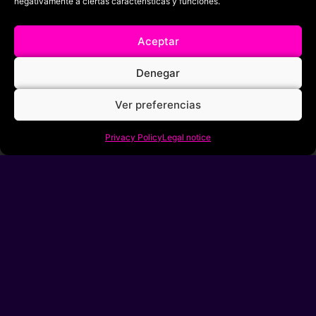
Solarbabies
por
auroraboreal
negativamente a ciertas características y funciones.
02/08/2026, 07:40
Mr. X
por
Tano
Aceptar
01/08/2026, 15:34
Denegar
Medusa Against the Son of Hercules
por
Tano
01/08/2026, 15:15
Ver preferencias
Política de privacidad
Privacy Policy
Legal notice
Términos y condiciones
Política de cookies
Aviso Legal
Filmaniak (2026)
© All rights reserved
RRSS