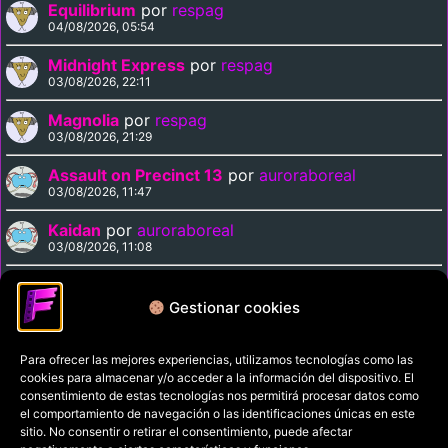
Equilibrium
por
respag
04/08/2026, 05:54
Midnight Express
por
respag
03/08/2026, 22:11
Magnolia
por
respag
03/08/2026, 21:29
Assault on Precinct 13
por
auroraboreal
03/08/2026, 11:47
Kaidan
por
auroraboreal
03/08/2026, 11:08
Labyrinth
por
Madmartigan
02/08/2026, 14:14
Gestionar cookies
Supergirl
por
Madmartigan
02/08/2026, 14:09
Para ofrecer las mejores experiencias, utilizamos tecnologías como las
cookies para almacenar y/o acceder a la información del dispositivo. El
Cinema Paradiso
por
Madmartigan
consentimiento de estas tecnologías nos permitirá procesar datos como
02/08/2026, 13:37
el comportamiento de navegación o las identificaciones únicas en este
sitio. No consentir o retirar el consentimiento, puede afectar