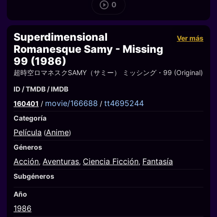
0
Superdimensional
Ver más
Romanesque Samy - Missing
99 (1986)
超時空ロマネスクSAMY（サミー） ミッシング・99 (Original)
ID / TMDB / IMDB
movie/166688
tt4695244
160401
/
/
Categoría
Película
Anime
(
)
Géneros
Acción
Aventuras
Ciencia Ficción
Fantasía
,
,
,
Subgéneros
Año
1986