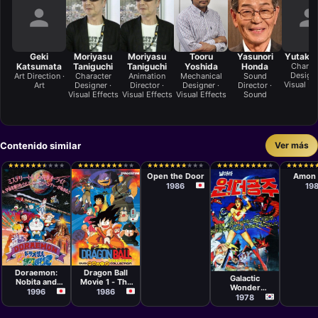
Geki
Moriyasu
Moriyasu
Tooru
Yasunori
Yutaka 
Katsumata
Taniguchi
Taniguchi
Yoshida
Honda
Charac
Designe
Art Direction ·
Character
Animation
Mechanical
Sound
Visual Ef
Art
Designer ·
Director ·
Designer ·
Director ·
Visual Effects
Visual Effects
Visual Effects
Sound
Contenido similar
Ver más
Película
Películ
Keizo Shimizu
Shunji
★
★
★
★
★
★
★
★
★
★
★
★
★
★
★
★
★
★
★
★
★
★
★
★
★
★
★
★
★
★
★
★
★
★
★
★
★
★
★
★
★
★
★
★
★
★
★
★
★
★
★
★
★
★
★
★
★
★
★
★
★
★
★
★
★
★
★
★
★
★
★
★
★
★
★
★
★
★
★
★
★
★
★
★
★
★
★
★
★
★
Open the Door
Amon 
1986
19
Película
Película
Película
Daisuke
Tsutomu
Kim Chung-gi
Nishio
Shibayama
Dragon Ball
Doraemon:
Galactic
Movie 1 - The
Nobita and
Wonder
Legend of
Galactic
1986
1996
Princess
1978
Shenlong
Express