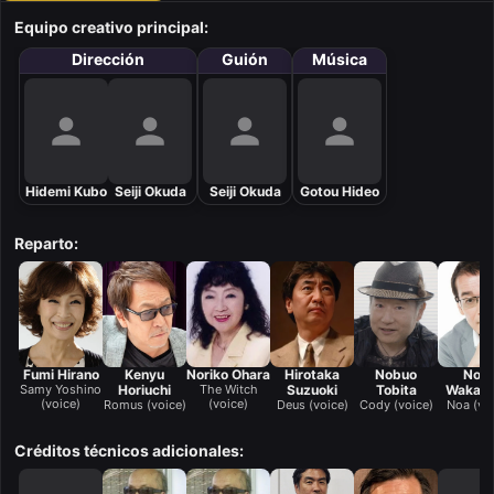
Equipo creativo principal:
Dirección
Guión
Música
Hidemi Kubo
Seiji Okuda
Seiji Okuda
Gotou Hideo
Reparto:
Fumi Hirano
Kenyu
Noriko Ohara
Hirotaka
Nobuo
Nori
Samy Yoshino
Horiuchi
The Witch
Suzuoki
Tobita
Wakam
(voice)
(voice)
Romus (voice)
Deus (voice)
Cody (voice)
Noa (vo
Créditos técnicos adicionales: