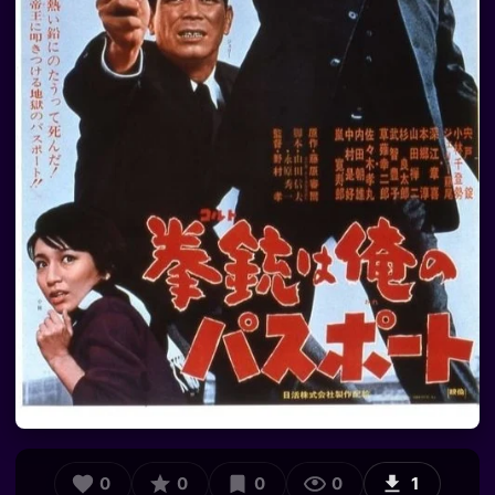
0
0
0
0
1