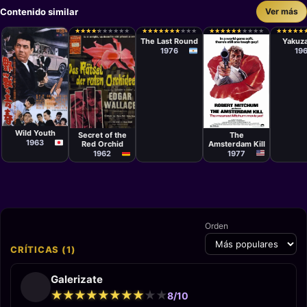
Contenido similar
Ver más
Película
Películ
Stelvio Massi
Teruo I
★
★
★
★
★
★
★
★
★
★
★
★
★
★
★
★
★
★
★
★
★
★
★
★
★
★
★
★
★
★
★
★
★
★
★
★
★
★
★
★
★
★
★
★
★
★
★
★
★
★
★
★
★
★
★
★
★
★
★
★
★
★
★
★
★
★
★
★
★
★
The Last Round
Yakuz
1976
19
Película
Película
Película
Seijun Suzuki
Helmut
Robert Clouse
Ashley
Wild Youth
Secret of the
The
1963
Red Orchid
Amsterdam Kill
1962
1977
Orden
CRÍTICAS (1)
Galerizate
★
★
★
★
★
★
★
★
★
★
★
★
★
★
★
★
★
★
★
★
8/10