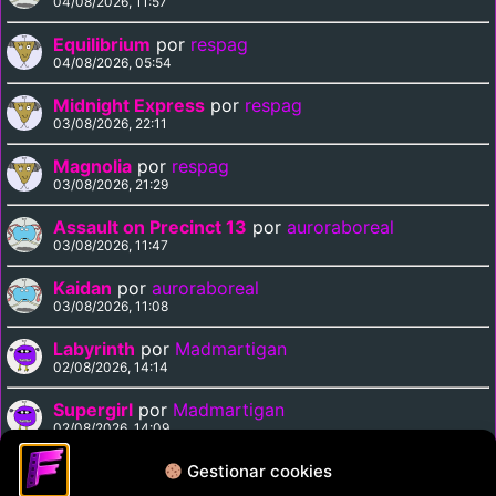
04/08/2026, 11:57
Equilibrium
por
respag
04/08/2026, 05:54
Midnight Express
por
respag
03/08/2026, 22:11
Magnolia
por
respag
03/08/2026, 21:29
Assault on Precinct 13
por
auroraboreal
03/08/2026, 11:47
Kaidan
por
auroraboreal
03/08/2026, 11:08
Labyrinth
por
Madmartigan
02/08/2026, 14:14
Supergirl
por
Madmartigan
02/08/2026, 14:09
Cinema Paradiso
por
Madmartigan
Gestionar cookies
02/08/2026, 13:37